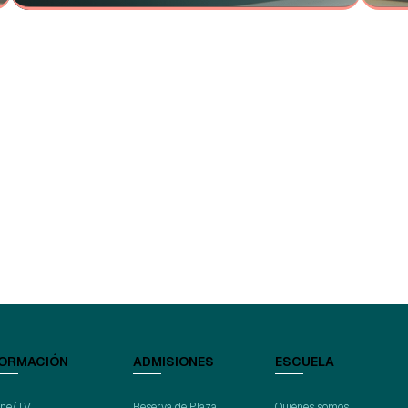
ORMACIÓN
ADMISIONES
ESCUELA
ine/TV
Reserva de Plaza
Quiénes somos