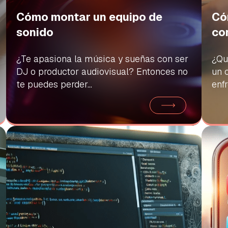
Cómo montar un equipo de
Có
sonido
co
¿Te apasiona la música y sueñas con ser
¿Qu
DJ o productor audiovisual? Entonces no
un 
te puedes perder...
enfr