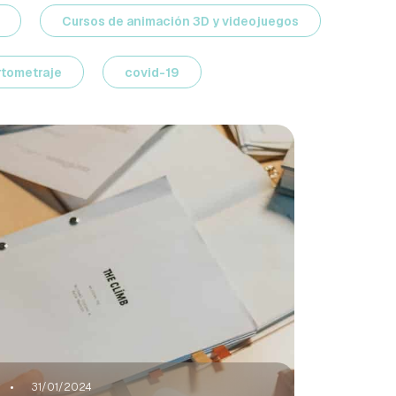
Cursos de animación 3D y videojuegos
rtometraje
covid-19
31/01/2024