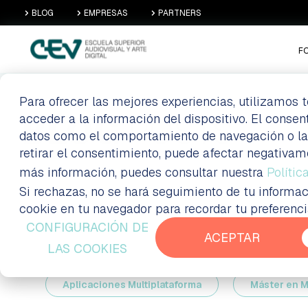
BLOG
EMPRESAS
PARTNERS
F
Para ofrecer las mejores experiencias, utilizamos
BLOG
POSTS
acceder a la información del dispositivo. El conse
datos como el comportamiento de navegación o las i
retirar el consentimiento, puede afectar negativam
más información, puedes consultar nuestra
Polític
Si rechazas, no se hará seguimiento de tu informac
cookie en tu navegador para recordar tu preferenc
CONFIGURACIÓN DE
ACEPTAR
Todo
Formación a distancia Madrid
LAS COOKIES
Aplicaciones Multiplataforma
Máster en M