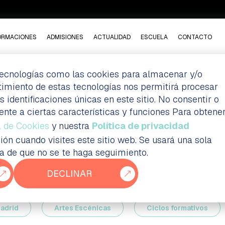
ORMACIONES
ADMISIONES
ACTUALIDAD
ESCUELA
CONTACTO
 tecnologías como las cookies para almacenar y/o
ntimiento de estas tecnologías nos permitirá procesar
Inspírate, aprende y mantente al día.
dentificaciones únicas en este sitio. No consentir o
En nuestro blog encontrarás historias de alumn
ente a ciertas características y funciones Para obtene
entrevistas, eventos y consejos para sacar el
a de Cookies
y nuestra
Política de privacidad
necesitas saber, contado desde dentro.
ión cuando visites este sitio web. Se usará una sola
ia de que no se te haga seguimiento.
DECLINAR
Blog
Cine y TV
Animación 3D & Videojue
adrid
Artes Escénicas
Ciclos formativos