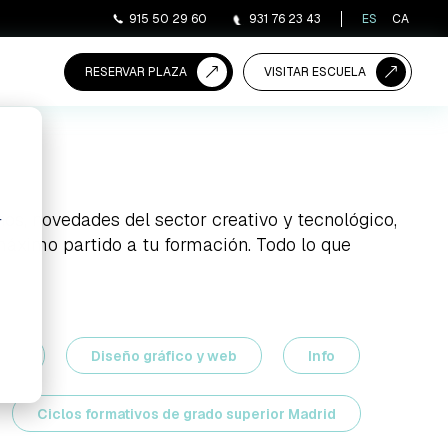
915 50 29 60
931 76 23 43
ES
CA
RESERVAR PLAZA
VISITAR ESCUELA
os, novedades del sector creativo y tecnológico,
r
 máximo partido a tu formación. Todo lo que
gos
Diseño gráfico y web
Info
Ciclos formativos de grado superior Madrid