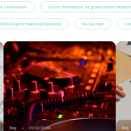
e y televisión
Ciclos formativos de grado medio Madrid
HND (Higher National Diploma)
becas cam
co
Blog
01/02/2024
Blog