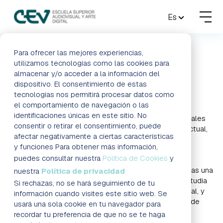
MENU
Es
FORMACIONES
Para ofrecer las mejores experiencias,
utilizamos tecnologías como las cookies para
NUESTRAS
almacenar y/o acceder a la información del
ADMISIONES
dispositivo. El consentimiento de estas
FORMACIONES
tecnologías nos permitirá procesar datos como
ACTUALIDAD
el comportamiento de navegación o las
identificaciones únicas en este sitio. No
En CEV formamos a la nueva generación de profesionales
consentir o retirar el consentimiento, puede
creativos y tecnológicos con una oferta académica actual,
ESCUELA
afectar negativamente a ciertas características
práctica y conectada al mercado laboral.
y funciones Para obtener más información,
CONTACTO
puedes consultar nuestra
Política de Cookies
y
Con más de 50 años de experiencia, combinamos
innovación, tecnología y talento docente para que vivas una
nuestra
Política de privacidad
formación real, con proyectos desde el primer día. Estudia
Si rechazas, no se hará seguimiento de tu
RESERVAR PLAZA
VISITAR ESCUELA
en Madrid o Barcelona, a tu ritmo o de forma presencial, y
información cuando visites este sitio web. Se
prepárate para destacar en una industria que no deja de
usará una sola cookie en tu navegador para
evolucionar.
recordar tu preferencia de que no se te haga
BLOG