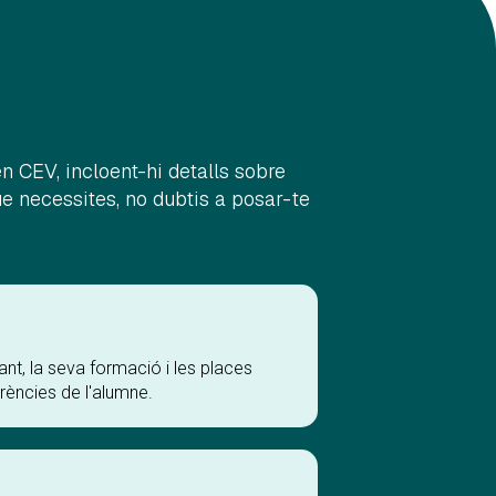
CEV, incloent-hi detalls sobre
ue necessites, no dubtis a posar-te
ant, la seva formació i les places
rències de l'alumne.