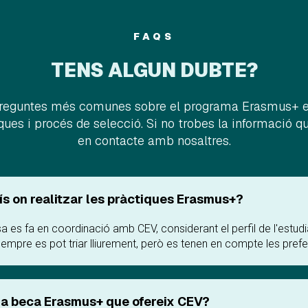
FAQS
TENS ALGUN DUBTE?
 preguntes més comunes sobre el programa Erasmus+ en 
ques i procés de selecció. Si no trobes la informació q
en contacte amb nosaltres.
aís on realitzar les pràctiques Erasmus+?
sa es fa en coordinació amb CEV, considerant el perfil de l'estudi
empre es pot triar lliurement, però es tenen en compte les prefe
la beca Erasmus+ que ofereix CEV?