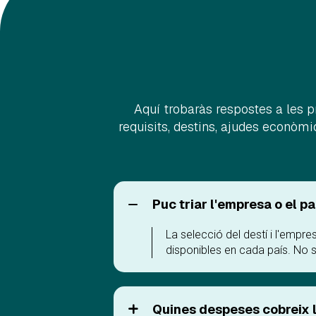
Aquí trobaràs respostes a les
requisits, destins, ajudes econòmi
Puc triar l'empresa o el p
La selecció del destí i l'empre
disponibles en cada país. No s
Quines despeses cobreix 