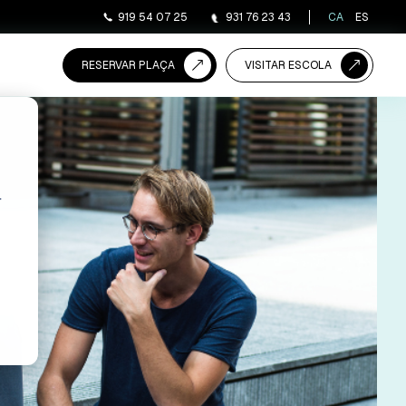
919 54 07 25
931 76 23 43
CA
ES
RESERVAR PLAÇA
VISITAR ESCOLA
r