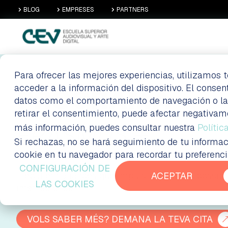
BLOG
EMPRESES
PARTNERS
Para ofrecer las mejores experiencias, utilizamos
acceder a la información del dispositivo. El conse
PROGRAMA
datos como el comportamiento de navegación o las i
retirar el consentimiento, puede afectar negativam
ERASMUS +
más información, puedes consultar nuestra
Polític
Si rechazas, no se hará seguimiento de tu informac
cookie en tu navegador para recordar tu preferenc
CONFIGURACIÓN DE
Treballem aliances que impulsin les teves possibili
ACEPTAR
LAS COOKIES
internacional.
VOLS SABER MÉS? DEMANA LA TEVA CITA