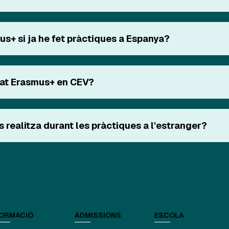
us+ si ja he fet pràctiques a Espanya?
itat Erasmus+ en CEV?
 realitza durant les pràctiques a l'estranger?
ORMACIÓ
ADMISSIONS
ESCOLA