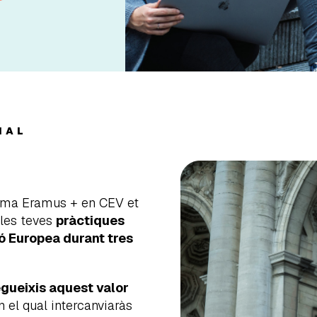
NAL
rama Eramus + en CEV et
 les teves
pràctiques
ó Europea durant tres
gueixis aquest valor
 el qual intercanviaràs