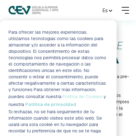
MENU
Es
FORMACIONES
Para ofrecer las mejores experiencias,
utilizamos tecnologías como las cookies para
INICIA
TU PROCESO DE
almacenar y/o acceder a la información del
ADMISIONES
dispositivo. El consentimiento de estas
RESERVA DE PLAZA
tecnologías nos permitirá procesar datos como
ACTUALIDAD
el comportamiento de navegación o las
identificaciones únicas en este sitio. No
Al rellenar el siguiente formulario estás realizando una pre-
consentir o retirar el consentimiento, puede
ESCUELA
reserva de plaza sin compromiso.
afectar negativamente a ciertas características
y funciones Para obtener más información,
Te confirmaremos tu reserva de plaza, una vez nos
CONTACTO
puedes consultar nuestra
Política de Cookies
y
pongamos en contacto contigo, confirmemos que cumples
nuestra
Política de privacidad
con los requisitos de acceso y realices el pago de la
Si rechazas, no se hará seguimiento de tu
matrícula junto con la documentación requerida en el
RESERVAR PLAZA
VISITAR ESCUELA
información cuando visites este sitio web. Se
proceso de admisión.
usará una sola cookie en tu navegador para
recordar tu preferencia de que no se te haga
BLOG