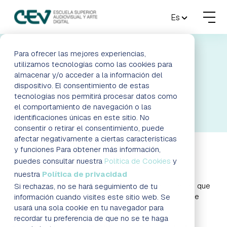
MENU
Es
FORMACIONES
Para ofrecer las mejores experiencias,
POLÍTICA DE
utilizamos tecnologías como las cookies para
almacenar y/o acceder a la información del
ADMISIONES
PRIVACIDAD
dispositivo. El consentimiento de estas
tecnologías nos permitirá procesar datos como
ACTUALIDAD
el comportamiento de navegación o las
identificaciones únicas en este sitio. No
consentir o retirar el consentimiento, puede
ESCUELA
afectar negativamente a ciertas características
y funciones Para obtener más información,
CONTACTO
puedes consultar nuestra
Política de Cookies
y
Quiénes somos
nuestra
Política de privacidad
Puedes consultar la información relativa a la sociedad que
Si rechazas, no se hará seguimiento de tu
RESERVAR PLAZA
VISITAR ESCUELA
gestiona el este sitio web visitando el
Aviso Legal
que
información cuando visites este sitio web. Se
aparece al pie de la página principal.
usará una sola cookie en tu navegador para
recordar tu preferencia de que no se te haga
BLOG