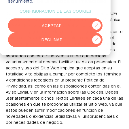
Aceptación de la Política de Privacidad
seguimiento.
CONFIGURACIÓN DE LAS COOKIES
EMPRESAS
De conformidad con lo dispuesto en el Reglamento (UE)
2016/679 de 27 de abril de 2016 (GDPR) y la Ley Orgánica
ACEPTAR
3/2018, de 5 de diciembre, de Protección de Datos
PARTNERS
Personales y garantía de los derechos digitales, la presente
Política de Privacidad tiene por objeto dar a conocer el
DECLINAR
915 50 29 60
931 76 23 43
modo en que se recaban, tratan y protegen los datos de
carácter personal a los que se accede por los servicios
asociados con este Sitio Web, a fin de que decidas
voluntariamente si deseas facilitar tus datos personales. El
acceso y uso del Sitio Web implica que aceptas en su
totalidad y te obligas a cumplir por completo los términos
y condiciones recogidos en la presente Política de
Privacidad, así como en las disposiciones contenidas en el
Aviso Legal, y en la Información sobre las Cookies. Debes
leer atentamente dichos Textos Legales en cada una de las
ocasiones en que te propongas utilizar el Sitio Web, ya que
éstos pueden sufrir modificaciones en función de
novedades o exigencias legislativas y jurisprudenciales o
por necesidades de negocio.