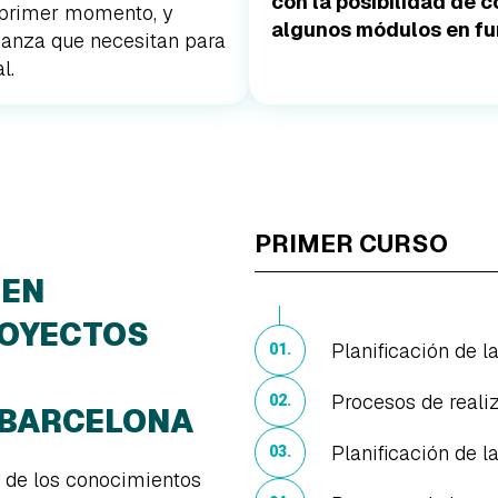
con la posibilidad de 
l primer momento, y
algunos módulos en fun
fianza que necesitan para
l.
PRIMER CURSO
 EN
ROYECTOS
Planificación de l
01.
Procesos de reali
02.
 BARCELONA
Planificación de l
03.
y de los conocimientos