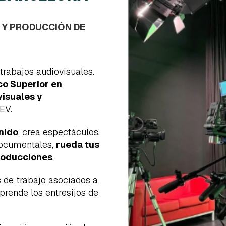
N Y PRODUCCIÓN DE
s trabajos audiovisuales.
co Superior en
visuales y
EV.
nido
, crea espectáculos,
 documentales,
rueda tus
producciones
.
 de trabajo asociados a
prende los entresijos de