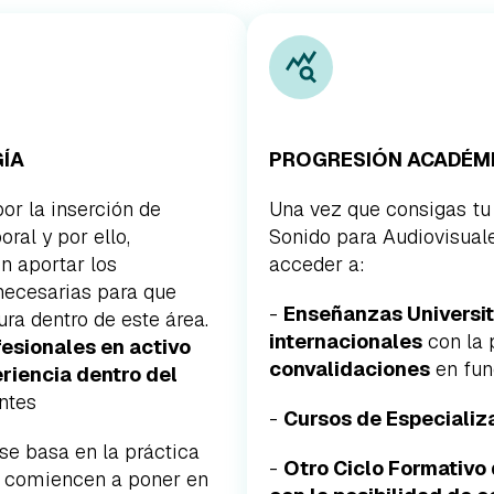
ÍA
PROGRESIÓN ACADÉM
r la inserción de
Una vez que consigas tu 
ral y por ello,
Sonido para Audiovisual
n aportar los
acceder a:
necesarias para que
-
Enseñanzas Universit
ra dentro de este área.
internacionales
con la 
fesionales en activo
convalidaciones
en fun
riencia dentro del
ntes
-
Cursos de Especializ
e basa en la práctica
-
Otro
Ciclo Formativo
s comiencen a poner en