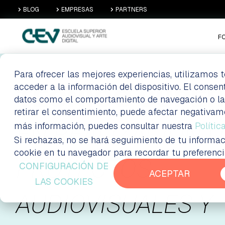
BLOG
EMPRESAS
PARTNERS
F
Para ofrecer las mejores experiencias, utilizamos
acceder a la información del dispositivo. El conse
TÉCNICO SUPER
datos como el comportamiento de navegación o las i
retirar el consentimiento, puede afectar negativam
EN REALIZACIÓN D
más información, puedes consultar nuestra
Polític
Si rechazas, no se hará seguimiento de tu informac
cookie en tu navegador para recordar tu preferenc
PROYECTOS
CONFIGURACIÓN DE
ACEPTAR
LAS COOKIES
AUDIOVISUALES Y