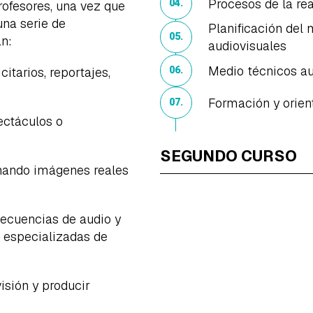
Procesos de la rea
04.
rofesores, una vez que
una serie de
Planificación del
05.
an:
audiovisuales
Medio técnicos au
itarios, reportajes,
06.
Formación y orien
07.
ectáculos o
SEGUNDO CURSO
nando imágenes reales
secuencias de audio y
s especializadas de
isión y producir
.