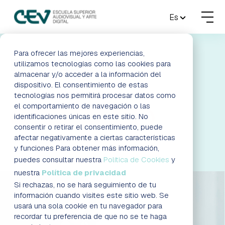
MENU
Es
FORMACIONES
Para ofrecer las mejores experiencias,
PROCESO DE
utilizamos tecnologías como las cookies para
almacenar y/o acceder a la información del
ADMISIONES
ADMISIÓN
dispositivo. El consentimiento de estas
tecnologías nos permitirá procesar datos como
ACTUALIDAD
el comportamiento de navegación o las
identificaciones únicas en este sitio. No
PIDE TU CITA PERSONALIZADA
consentir o retirar el consentimiento, puede
ESCUELA
afectar negativamente a ciertas características
y funciones Para obtener más información,
CONTACTO
puedes consultar nuestra
Política de Cookies
y
nuestra
Política de privacidad
Si rechazas, no se hará seguimiento de tu
RESERVAR PLAZA
VISITAR ESCUELA
información cuando visites este sitio web. Se
usará una sola cookie en tu navegador para
recordar tu preferencia de que no se te haga
BLOG