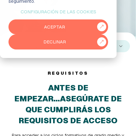
seguimiento.
CONFIGURACIÓN DE LAS COOKIES
EMPRESAS
ACEPTAR
PARTNERS
DECLINAR
915 50 29 60
931 76 23 43
SELECCIONA UNA OPCIÓN
REQUISITOS
ANTES DE
EMPEZAR...ASEGÚRATE DE
QUE CUMPLIRÁS LOS
REQUISITOS DE ACCESO
Para acceder a los ciclos formativos de grado medio y