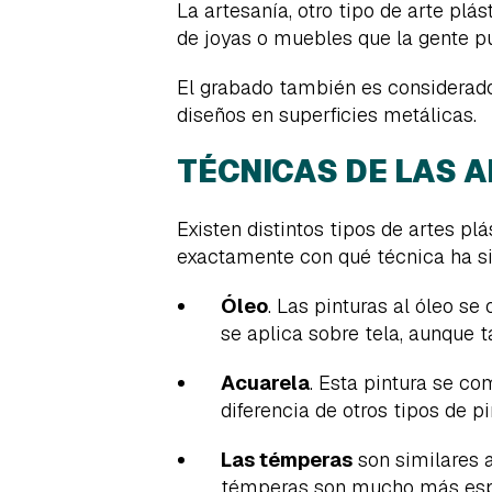
La artesanía, otro tipo de arte plás
de joyas o muebles que la gente pu
El grabado también es considerado a
diseños en superficies metálicas.
TÉCNICAS DE LAS 
Existen distintos tipos de artes plá
exactamente con qué técnica ha si
Óleo
. Las pinturas al óleo s
se aplica sobre tela, aunque 
Acuarela
. Esta pintura se c
diferencia de otros tipos de 
Las témperas
son similares a
témperas son mucho más espes