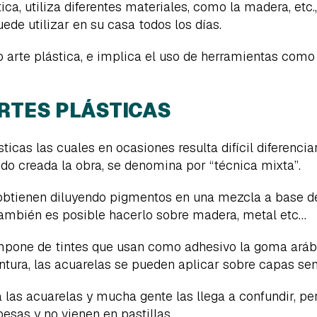
tica, utiliza diferentes materiales, como la madera, etc
ede utilizar en su casa todos los días.
rte plástica, e implica el uso de herramientas como cin
ARTES PLÁSTICAS
sticas las cuales en ocasiones resulta difícil diferenci
do creada la obra, se denomina por “técnica mixta”.
e obtienen diluyendo pigmentos en una mezcla a base d
también es posible hacerlo sobre madera, metal etc…
ompone de tintes que usan como adhesivo la goma aráb
pintura, las acuarelas se pueden aplicar sobre capas se
 las acuarelas y mucha gente las llega a confundir, pe
as y no vienen en pastillas.