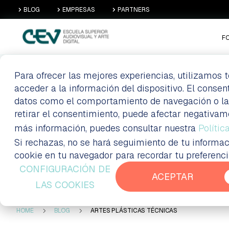
BLOG
EMPRESAS
PARTNERS
F
Para ofrecer las mejores experiencias, utilizamos
acceder a la información del dispositivo. El conse
ARTES PLÁSTIC
datos como el comportamiento de navegación o las i
retirar el consentimiento, puede afectar negativam
más información, puedes consultar nuestra
Polític
Si rechazas, no se hará seguimiento de tu informac
Formación a distancia Madrid
Blog
cookie en tu navegador para recordar tu preferenc
CONFIGURACIÓN DE
ACEPTAR
LAS COOKIES
HOME
BLOG
ARTES PLÁSTICAS TÉCNICAS