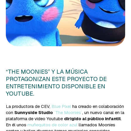
“THE MOONIES” Y LA MÚSICA
PROTAGONIZAN ESTE PROYECTO DE
ENTRETENIMIENTO DISPONIBLE EN
YOUTUBE.
La productora de CEV,
Blue Píxel
ha creado en colaboración
con
Sunnyside Studio
`The Moonies´
, un nuevo canal en la
plataforma de video Youtube
dirigido al público infantil
.
En él unos
muñequitos de color azul
llamados Moonies
cantan y bailan diversos temas musicales conocidos