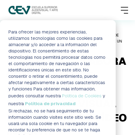
MENU
FORMACIONES
Para ofrecer las mejores experiencias,
HOME
BLOG
BLUE PIXEL COLABORA CON SUNNYSIDE
utilizamos tecnologías como las cookies para
STUDIO EN EL DESARROLLO VISUAL DE UN
almacenar y/o acceder a la información del
ADMISIONES
CANAL DE VÍDEO INFANTIL
dispositivo. El consentimiento de estas
tecnologías nos permitirá procesar datos como
BLUE PIXEL COLABORA
ACTUALIDAD
el comportamiento de navegación o las
identificaciones únicas en este sitio. No
CON SUNNYSIDE
consentir o retirar el consentimiento, puede
ESCUELA
afectar negativamente a ciertas características
STUDIO EN EL
y funciones Para obtener más información,
CONTACTO
puedes consultar nuestra
Política de Cookies
y
DESARROLLO VISUAL
nuestra
Política de privacidad
Si rechazas, no se hará seguimiento de tu
DE UN CANAL DE VÍDEO
RESERVAR PLAZA
VISITAR ESCUELA
información cuando visites este sitio web. Se
usará una sola cookie en tu navegador para
INFANTIL
recordar tu preferencia de que no se te haga
BLOG