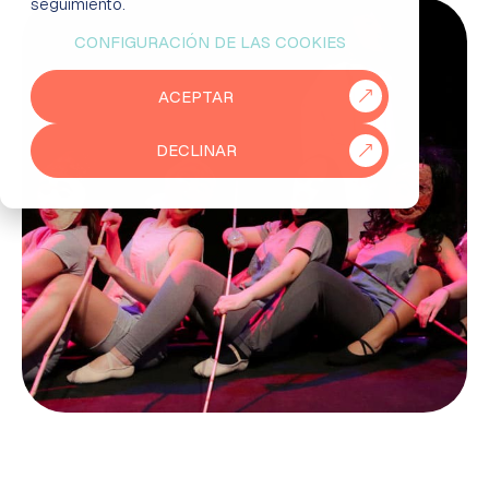
seguimiento.
CONFIGURACIÓN DE LAS COOKIES
EMPRESAS
ACEPTAR
PARTNERS
DECLINAR
915 50 29 60
931 76 23 43