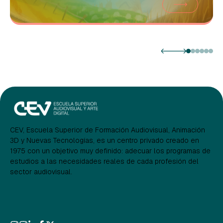
CEV, Escuela Superior de Formación Audiovisual, Animación
3D y Nuevas Tecnologías, es un centro privado creado en
1975 con un objetivo muy definido: adecuar los programas de
estudios a las necesidades reales de cada profesión del
sector audiovisual.