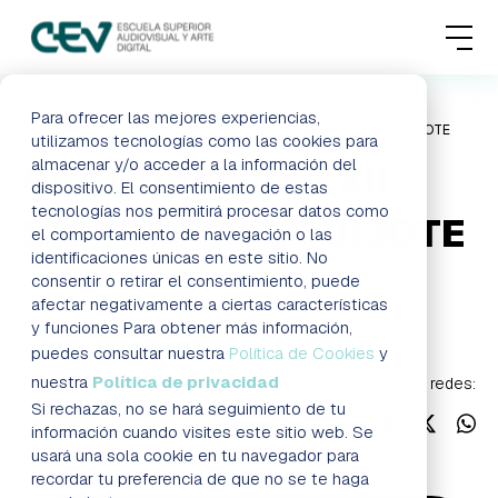
MENU
FORMACIONES
Para ofrecer las mejores experiencias,
HOME
BLOG
CEV CUBRE LA XXII LECTURA DEL QUIJOTE
utilizamos tecnologías como las cookies para
almacenar y/o acceder a la información del
CEV CUBRE LA XXII
ADMISIONES
dispositivo. El consentimiento de estas
tecnologías nos permitirá procesar datos como
LECTURA DEL QUIJOTE
ACTUALIDAD
el comportamiento de navegación o las
identificaciones únicas en este sitio. No
consentir o retirar el consentimiento, puede
ESCUELA
Formación a distancia Madrid
afectar negativamente a ciertas características
y funciones Para obtener más información,
CONTACTO
puedes consultar nuestra
Política de Cookies
y
nuestra
Política de privacidad
Síguenos en redes:
Si rechazas, no se hará seguimiento de tu
RESERVAR PLAZA
VISITAR ESCUELA
información cuando visites este sitio web. Se
usará una sola cookie en tu navegador para
recordar tu preferencia de que no se te haga
BLOG