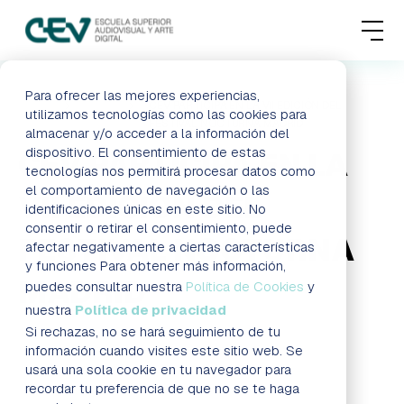
MENU
FORMACIONES
Para ofrecer las mejores experiencias,
HOME
BLOG
CEV PARTICIPA EN LA VII EDICIÓN DEL
utilizamos tecnologías como las cookies para
FESTIVAL NOCTURNA MADRID
almacenar y/o acceder a la información del
ADMISIONES
dispositivo. El consentimiento de estas
CEV PARTICIPA EN LA
tecnologías nos permitirá procesar datos como
ACTUALIDAD
el comportamiento de navegación o las
VII EDICIÓN DEL
identificaciones únicas en este sitio. No
consentir o retirar el consentimiento, puede
ESCUELA
FESTIVAL NOCTURNA
afectar negativamente a ciertas características
y funciones Para obtener más información,
MADRID
CONTACTO
puedes consultar nuestra
Política de Cookies
y
nuestra
Política de privacidad
Si rechazas, no se hará seguimiento de tu
Formación a distancia Madrid
RESERVAR PLAZA
VISITAR ESCUELA
información cuando visites este sitio web. Se
usará una sola cookie en tu navegador para
recordar tu preferencia de que no se te haga
BLOG