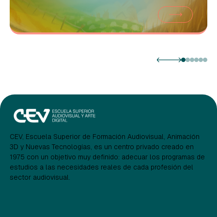
CEV, Escuela Superior de Formación Audiovisual, Animación
3D y Nuevas Tecnologías, es un centro privado creado en
1975 con un objetivo muy definido: adecuar los programas de
estudios a las necesidades reales de cada profesión del
sector audiovisual.