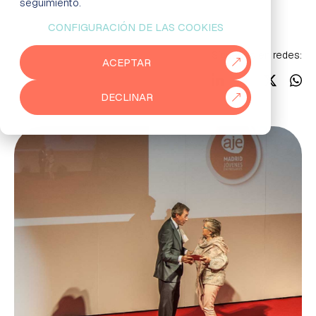
Noticias
seguimiento.
CONFIGURACIÓN DE LAS COOKIES
EMPRESAS
Síguenos en redes:
ACEPTAR
PARTNERS
DECLINAR
915 50 29 60
931 76 23 43