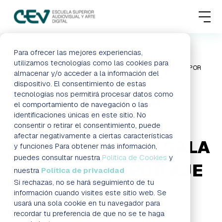
MENU
FORMACIONES
Para ofrecer las mejores experiencias,
HOME
BLOG
CEV, PREMIO A LA EXCELENCIA
utilizamos tecnologías como las cookies para
EMPRESARIAL EN GALA ORGANIZADA POR
almacenar y/o acceder a la información del
ADMISIONES
AJE MADRID
dispositivo. El consentimiento de estas
tecnologías nos permitirá procesar datos como
CEV, PREMIO A LA
ACTUALIDAD
el comportamiento de navegación o las
identificaciones únicas en este sitio. No
EXCELENCIA
consentir o retirar el consentimiento, puede
ESCUELA
afectar negativamente a ciertas características
EMPRESARIAL EN GALA
y funciones Para obtener más información,
CONTACTO
puedes consultar nuestra
Política de Cookies
y
ORGANIZADA POR AJE
nuestra
Política de privacidad
Si rechazas, no se hará seguimiento de tu
MADRID
RESERVAR PLAZA
VISITAR ESCUELA
información cuando visites este sitio web. Se
usará una sola cookie en tu navegador para
recordar tu preferencia de que no se te haga
BLOG