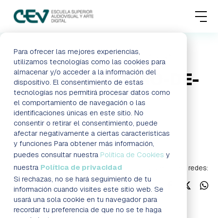
MENU
FORMACIONES
Para ofrecer las mejores experiencias,
HOME
BLOG
SLIDER_-EL-LIBRO-DE-LA-SELVA
utilizamos tecnologías como las cookies para
almacenar y/o acceder a la información del
SLIDER_-EL-LIBRO-DE-
ADMISIONES
dispositivo. El consentimiento de estas
tecnologías nos permitirá procesar datos como
LA-SELVA
ACTUALIDAD
el comportamiento de navegación o las
identificaciones únicas en este sitio. No
consentir o retirar el consentimiento, puede
ESCUELA
Noticias
afectar negativamente a ciertas características
y funciones Para obtener más información,
CONTACTO
puedes consultar nuestra
Política de Cookies
y
nuestra
Política de privacidad
Síguenos en redes:
Si rechazas, no se hará seguimiento de tu
RESERVAR PLAZA
VISITAR ESCUELA
información cuando visites este sitio web. Se
usará una sola cookie en tu navegador para
recordar tu preferencia de que no se te haga
BLOG