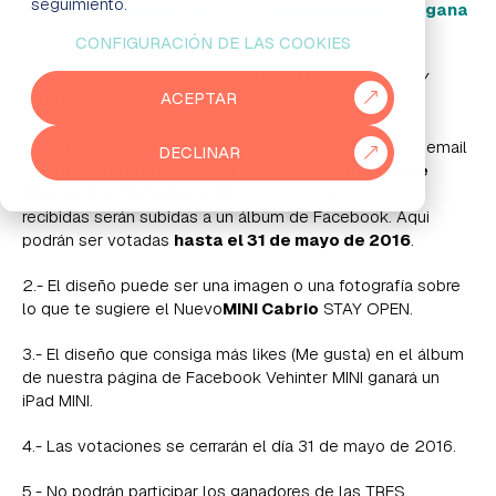
seguimiento.
Envíanos tu diseño sobre el nuevo MINI Cabrio y gana
un iPad MINI
CONFIGURACIÓN DE LAS COOKIES
EMPRESAS
Bases del Concurso Diseño «Nuevo MINI Cabrio. STAY
ACEPTAR
OPEN 2016»:
PARTNERS
1.- Los participantes deberán enviar las imágenes por email
DECLINAR
915 50 29 60
931 76 23 43
a:
info@nextmedia.es
con el asunto «
Concurso de
diseño MINI Vehinter 2016
«. Todas las imágenes
recibidas serán subidas a un álbum de Facebook. Aqui
podrán ser votadas
hasta el 31 de mayo de 2016
.
2.- El diseño puede ser una imagen o una fotografía sobre
lo que te sugiere el Nuevo
MINI Cabrio
STAY OPEN.
3.- El diseño que consiga más likes (Me gusta) en el álbum
de nuestra página de Facebook Vehinter MINI ganará un
iPad MINI.
4.- Las votaciones se cerrarán el día 31 de mayo de 2016.
5.- No podrán participar los ganadores de las TRES