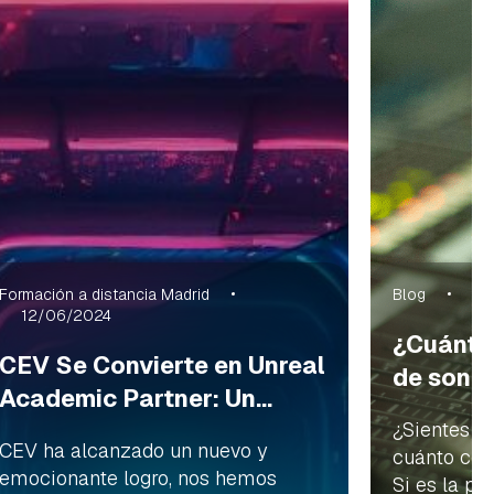
Formación a distancia Madrid
Blog
01
12/06/2024
¿Cuánto
CEV Se Convierte en Unreal
de soni
Academic Partner: Un...
¿Sientes c
CEV ha alcanzado un nuevo y
cuánto cob
emocionante logro, nos hemos
Si es la pro