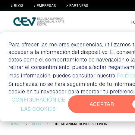
BLOG
EMPRESAS
PARTNERS
F
Para ofrecer las mejores experiencias, utilizamos
acceder a la información del dispositivo. El conse
CREAR ANIMACI
datos como el comportamiento de navegación o las i
retirar el consentimiento, puede afectar negativam
más información, puedes consultar nuestra
Polític
Si rechazas, no se hará seguimiento de tu informac
Formación a distancia Madrid
Blog
cookie en tu navegador para recordar tu preferenc
CONFIGURACIÓN DE
ACEPTAR
LAS COOKIES
HOME
BLOG
CREAR ANIMACIONES 3D ONLINE