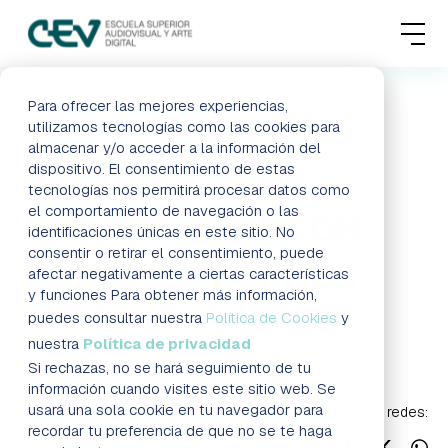
MENU
FORMACIONES
Para ofrecer las mejores experiencias,
HOME
BLOG
DESARROLLO DE APLICACIONES CON
utilizamos tecnologías como las cookies para
TECNOLOGÍAS WEB
almacenar y/o acceder a la información del
ADMISIONES
dispositivo. El consentimiento de estas
DESARROLLO DE
tecnologías nos permitirá procesar datos como
ACTUALIDAD
el comportamiento de navegación o las
APLICACIONES CON
identificaciones únicas en este sitio. No
consentir o retirar el consentimiento, puede
ESCUELA
TECNOLOGÍAS WEB
afectar negativamente a ciertas características
y funciones Para obtener más información,
CONTACTO
puedes consultar nuestra
Política de Cookies
y
Formación a distancia Madrid
Blog
nuestra
Política de privacidad
Si rechazas, no se hará seguimiento de tu
RESERVAR PLAZA
VISITAR ESCUELA
información cuando visites este sitio web. Se
usará una sola cookie en tu navegador para
Síguenos en redes:
recordar tu preferencia de que no se te haga
BLOG