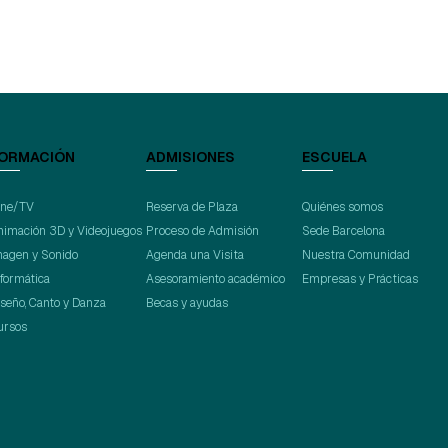
ORMACIÓN
ADMISIONES
ESCUELA
ine/TV
Reserva de Plaza
Quiénes somos
nimación 3D y Videojuegos
Proceso de Admisión
Sede Barcelona
magen y Sonido
Agenda una Visita
Nuestra Comunidad
nformática
Asesoramiento académico
Empresas y Prácticas
iseño, Canto y Danza
Becas y ayudas
ursos