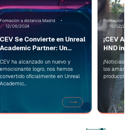
Formación a distancia Madrid
Formación a d
12/06/2024
15/02/20
CEV Se Convierte en Unreal
¡CEV Amp
Academic Partner: Un...
HND in C
CEV ha alcanzado un nuevo y
¡Noticias 
emocionante logro, nos hemos
los amantes
convertido oficialmente en Unreal
producción 
Academic...