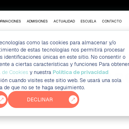
ORMACIONES
ADMISIONES
ACTUALIDAD
ESCUELA
CONTACTO
 tecnologías como las cookies para almacenar y/o
ntimiento de estas tecnologías nos permitirá procesar
NIFICADO DE LA P
dentificaciones únicas en este sitio. No consentir o
ente a ciertas características y funciones Para obtene
NVENIO DE COLA
a de Cookies
y nuestra
Política de privacidad
ión cuando visites este sitio web. Se usará una sola
ia de que no se te haga seguimiento.
DECLINAR