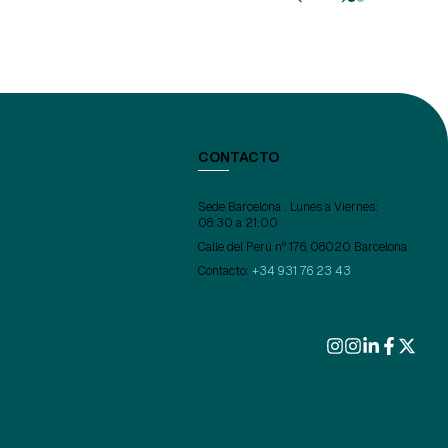
CONTACTO
Sede Barcelona : Lunes a Viernes:
08:30 a 21:00
Calle del Perú nº 176, 08020 Barcelona
Contacto:
+34 931 76 23 43