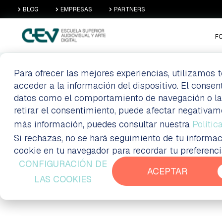
BLOG
EMPRESAS
PARTNERS
F
Para ofrecer las mejores experiencias, utilizamos
acceder a la información del dispositivo. El conse
EL SINDICATO U
datos como el comportamiento de navegación o las i
retirar el consentimiento, puede afectar negativam
más información, puedes consultar nuestra
FIRMAN UN CO
Polític
Si rechazas, no se hará seguimiento de tu informac
cookie en tu navegador para recordar tu preferenc
CONFIGURACIÓN DE
ACEPTAR
LAS COOKIES
Formación a distancia Madrid