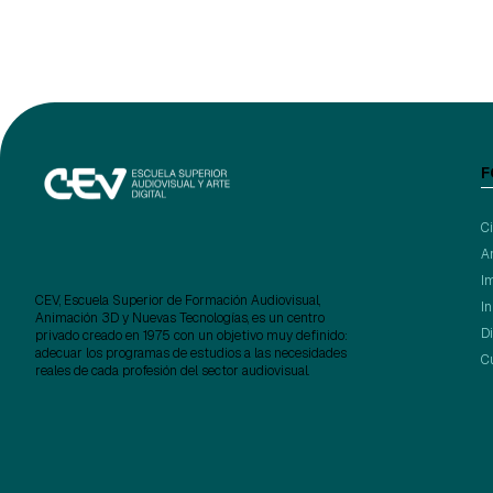
F
C
A
I
CEV, Escuela Superior de Formación Audiovisual,
I
Animación 3D y Nuevas Tecnologías, es un centro
D
privado creado en 1975 con un objetivo muy definido:
adecuar los programas de estudios a las necesidades
C
reales de cada profesión del sector audiovisual.