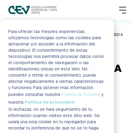
MENU
FORMACIONES
Para ofrecer las mejores experiencias,
HOME
BLOG
GLOBAL GOALS JAM: CAMBIAR EL MUNDO A
utilizamos tecnologías como las cookies para
TRAVÉS DE LA CREATIVIDAD
almacenar y/o acceder a la información del
ADMISIONES
dispositivo. El consentimiento de estas
GLOBAL GOALS JAM:
tecnologías nos permitirá procesar datos como
ACTUALIDAD
el comportamiento de navegación o las
CAMBIAR EL MUNDO A
identificaciones únicas en este sitio. No
consentir o retirar el consentimiento, puede
ESCUELA
TRAVÉS DE LA
afectar negativamente a ciertas características
y funciones Para obtener más información,
CREATIVIDAD
CONTACTO
puedes consultar nuestra
Política de Cookies
y
nuestra
Política de privacidad
Si rechazas, no se hará seguimiento de tu
Formación a distancia Madrid
RESERVAR PLAZA
VISITAR ESCUELA
información cuando visites este sitio web. Se
usará una sola cookie en tu navegador para
recordar tu preferencia de que no se te haga
BLOG