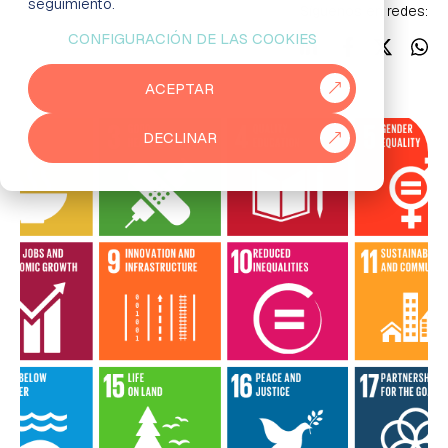
seguimiento.
Síguenos en redes:
CONFIGURACIÓN DE LAS COOKIES
EMPRESAS
ACEPTAR
PARTNERS
DECLINAR
915 50 29 60
931 76 23 43