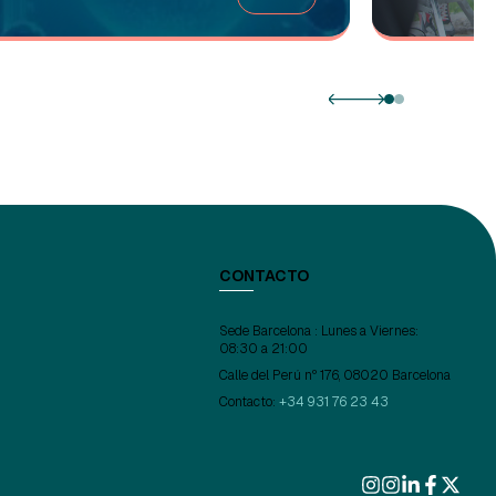
CONTACTO
Sede Barcelona : Lunes a Viernes:
08:30 a 21:00
Calle del Perú nº 176, 08020 Barcelona
Contacto:
+34 931 76 23 43