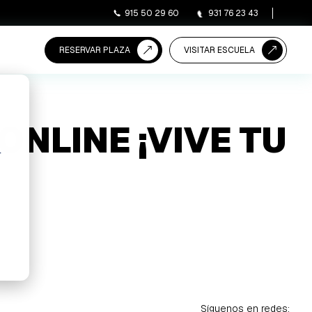
915 50 29 60
931 76 23 43
RESERVAR PLAZA
VISITAR ESCUELA
NLINE ¡VIVE TU
r
Síguenos en redes: