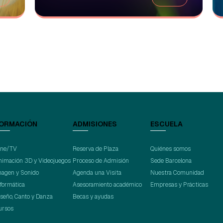
ORMACIÓN
ADMISIONES
ESCUELA
ine/TV
Reserva de Plaza
Quiénes somos
nimación 3D y Videojuegos
Proceso de Admisión
Sede Barcelona
magen y Sonido
Agenda una Visita
Nuestra Comunidad
nformática
Asesoramiento académico
Empresas y Prácticas
iseño, Canto y Danza
Becas y ayudas
ursos