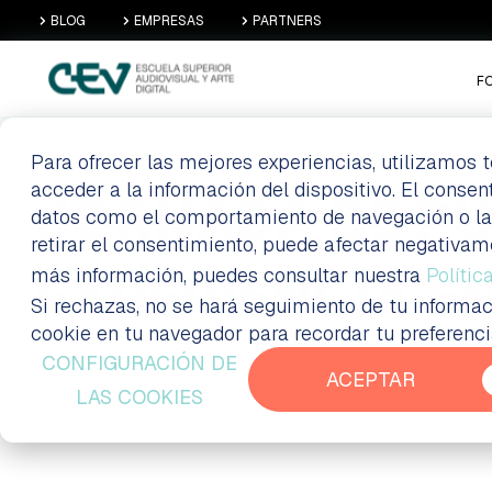
BLOG
EMPRESAS
PARTNERS
F
Para ofrecer las mejores experiencias, utilizamos
acceder a la información del dispositivo. El conse
JORNADA DE PUE
datos como el comportamiento de navegación o las i
retirar el consentimiento, puede afectar negativam
más información, puedes consultar nuestra
EXPERIENCIA EN
Polític
Si rechazas, no se hará seguimiento de tu informac
cookie en tu navegador para recordar tu preferenc
CONFIGURACIÓN DE
ACEPTAR
LAS COOKIES
Formación a distancia Madrid