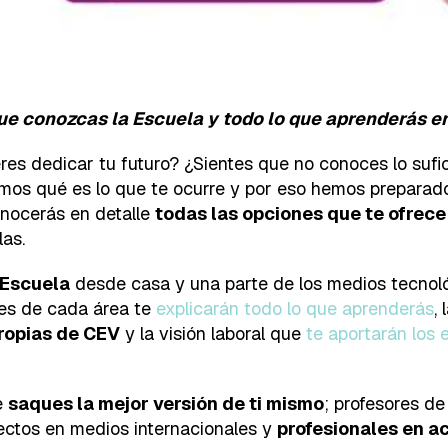
ue conozcas la Escuela y todo lo que aprenderás en
es dedicar tu futuro? ¿Sientes que no conoces lo sufic
emos qué es lo que te ocurre y por eso hemos prepara
conocerás en detalle
todas las opciones que te ofrece
las.
 Escuela
desde casa y una parte de los medios tecnoló
res de cada área te
explicarán todo lo que aprenderás
,
propias de CEV
y la visión laboral que
te aportarán los 
ue
saques la mejor versión de ti mismo
; profesores de
ectos en medios internacionales y
profesionales en ac