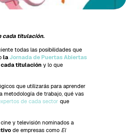
 cada titulación.
iente todas las posibilidades que
do
la
Jornada de Puertas Abiertas
 cada titulación
y lo que
gicos que utilizarás para aprender
 la metodología de trabajo, qué vas
expertos de cada sector
que
 cine y televisión nominados a
tivo
de empresas como
El