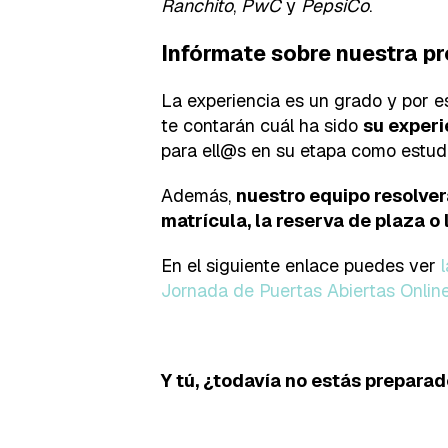
Ranchito
,
PwC
y
PepsiCo
.
Infórmate sobre nuestra p
La experiencia es un grado y por 
te contarán cuál ha sido
su experi
para ell@s en su etapa como estudi
Además,
nuestro equipo resolve
matrícula, la reserva de plaza o 
En el siguiente enlace puedes ver
Jornada de Puertas Abiertas Online
Y tú, ¿todavía no estás preparad