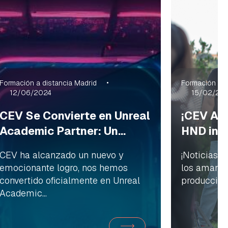
Formación a distancia Madrid
Formación a d
12/06/2024
15/02/20
CEV Se Convierte en Unreal
¡CEV Amp
Academic Partner: Un...
HND in C
CEV ha alcanzado un nuevo y
¡Noticias 
emocionante logro, nos hemos
los amantes
convertido oficialmente en Unreal
producción 
Academic...