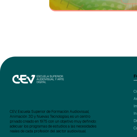
F
C
A
I
CEV, Escuela Superior de Formación Audiovisual,
I
Animación 3D y Nuevas Tecnologías, es un centro
D
privado creado en 1975 con un objetivo muy definido:
adecuar los programas de estudios a las necesidades
C
reales de cada profesión del sector audiovisual.