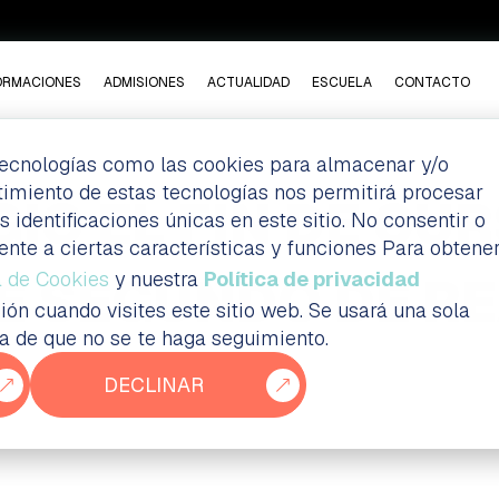
ORMACIONES
ADMISIONES
ACTUALIDAD
ESCUELA
CONTACTO
 tecnologías como las cookies para almacenar y/o
ntimiento de estas tecnologías nos permitirá procesar
IÓ EL FIN DE CU
dentificaciones únicas en este sitio. No consentir o
ente a ciertas características y funciones Para obtene
E SEGUNDO DE RE
a de Cookies
y nuestra
Política de privacidad
ión cuando visites este sitio web. Se usará una sola
ia de que no se te haga seguimiento.
DECLINAR