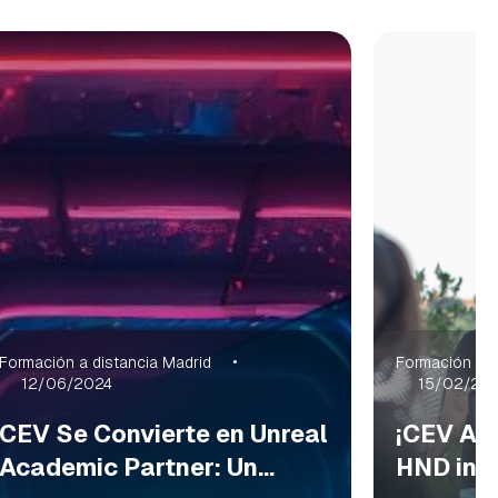
Formación a distancia Madrid
Formación a d
12/06/2024
15/02/20
CEV Se Convierte en Unreal
¡CEV Amp
Academic Partner: Un...
HND in C