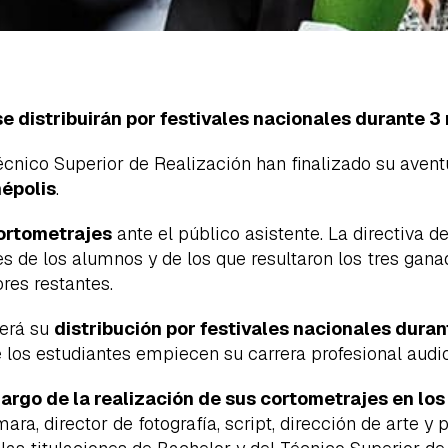
e distribuirán por festivales nacionales durante 3
écnico Superior de Realización han finalizado su aven
népolis
.
ortometrajes
ante el público asistente. La directiva d
es de los alumnos y de los que resultaron los tres gana
res restantes.
será su
distribución por festivales nacionales dura
e los estudiantes empiecen su carrera profesional audi
 largo de la realización de sus cortometrajes en lo
mara, director de fotografía, script, dirección de arte 