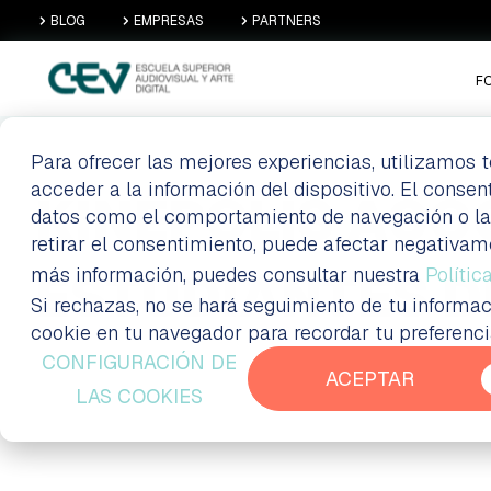
BLOG
EMPRESAS
PARTNERS
F
Para ofrecer las mejores experiencias, utilizamos
acceder a la información del dispositivo. El conse
KINÉPOLIS ACOG
datos como el comportamiento de navegación o las i
retirar el consentimiento, puede afectar negativam
más información, puedes consultar nuestra
ESTUDIANTES D
Polític
Si rechazas, no se hará seguimiento de tu informac
cookie en tu navegador para recordar tu preferenc
CONFIGURACIÓN DE
ACEPTAR
LAS COOKIES
Formación a distancia Madrid