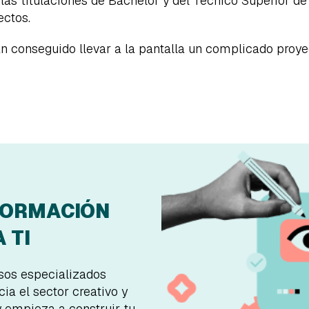
las titulaciones de Bachelor y del Técnico Superior d
ectos.
an conseguido llevar a la pantalla un complicado proy
FORMACIÓN
 TI
rsos especializados
ia el sector creativo y
y empieza a construir tu