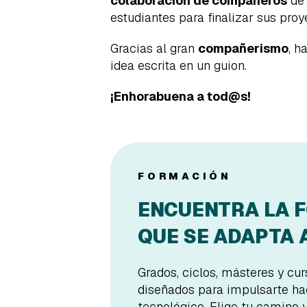
colaboración de compañeros
de 
estudiantes para finalizar sus proy
Gracias al gran
compañerismo
, h
idea escrita en un guion.
¡Enhorabuena a tod@s!
FORMACIÓN
ENCUENTRA LA 
QUE SE ADAPTA A
Grados, ciclos, másteres y cu
diseñados para impulsarte hac
tecnológico. Elige tu camino 