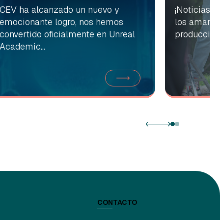
CEV ha alcanzado un nuevo y
¡Noticias 
emocionante logro, nos hemos
los amantes
convertido oficialmente en Unreal
producción 
Academic...
CONTACTO