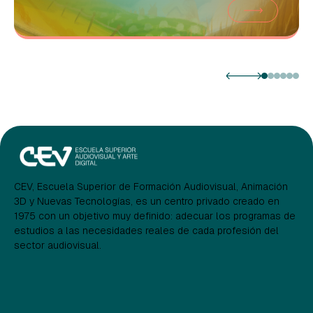
CEV, Escuela Superior de Formación Audiovisual, Animación
3D y Nuevas Tecnologías, es un centro privado creado en
1975 con un objetivo muy definido: adecuar los programas de
estudios a las necesidades reales de cada profesión del
sector audiovisual.