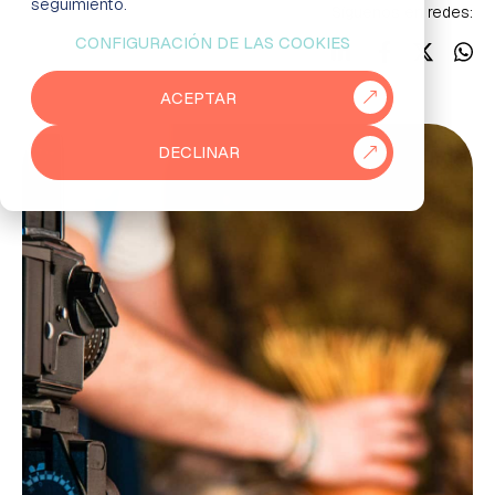
seguimiento.
Síguenos en redes:
CONFIGURACIÓN DE LAS COOKIES
EMPRESAS
ACEPTAR
PARTNERS
DECLINAR
915 50 29 60
931 76 23 43