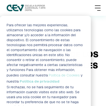
MENU
FORMACIONES
Para ofrecer las mejores experiencias,
HOME
BLOG
LAS GRANDES POSIBILIDADES DE LOS
utilizamos tecnologías como las cookies para
RESPALDOS DIGITALES PHASE ONE
almacenar y/o acceder a la información del
ADMISIONES
dispositivo. El consentimiento de estas
LAS GRANDES
tecnologías nos permitirá procesar datos como
ACTUALIDAD
el comportamiento de navegación o las
POSIBILIDADES DE LOS
identificaciones únicas en este sitio. No
consentir o retirar el consentimiento, puede
ESCUELA
RESPALDOS DIGITALES
afectar negativamente a ciertas características
y funciones Para obtener más información,
PHASE ONE
CONTACTO
puedes consultar nuestra
Política de Cookies
y
nuestra
Política de privacidad
Si rechazas, no se hará seguimiento de tu
Formación a distancia Madrid
RESERVAR PLAZA
VISITAR ESCUELA
información cuando visites este sitio web. Se
usará una sola cookie en tu navegador para
recordar tu preferencia de que no se te haga
BLOG