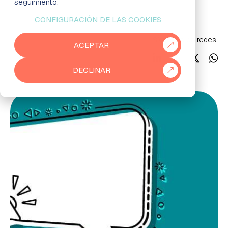
Noticias
seguimiento.
CONFIGURACIÓN DE LAS COOKIES
EMPRESAS
Síguenos en redes:
ACEPTAR
PARTNERS
DECLINAR
915 50 29 60
931 76 23 43