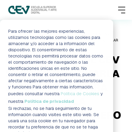
MENU
FORMACIONES
Para ofrecer las mejores experiencias,
HOME
BLOG
LOS ALUMNOS DE CEV RECIBEN UNA
utilizamos tecnologías como las cookies para
CHARLA INFORMATIVA PARA IDENTIFICAR
almacenar y/o acceder a la información del
ADMISIONES
LA VIOLENCIA DE GÉNERO
dispositivo. El consentimiento de estas
tecnologías nos permitirá procesar datos como
LOS ALUMNOS DE CEV
ACTUALIDAD
el comportamiento de navegación o las
identificaciones únicas en este sitio. No
RECIBEN UNA CHARLA
consentir o retirar el consentimiento, puede
ESCUELA
afectar negativamente a ciertas características
INFORMATIVA PARA
y funciones Para obtener más información,
CONTACTO
puedes consultar nuestra
Política de Cookies
y
IDENTIFICAR LA
nuestra
Política de privacidad
Si rechazas, no se hará seguimiento de tu
VIOLENCIA DE GÉNERO
RESERVAR PLAZA
VISITAR ESCUELA
información cuando visites este sitio web. Se
usará una sola cookie en tu navegador para
recordar tu preferencia de que no se te haga
BLOG