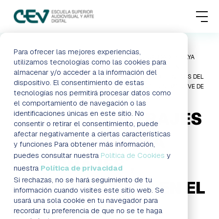
MENU
FORMACIONES
Para ofrecer las mejores experiencias,
HOME
BLOG
LOS CORTOMETRAJES `SAUDADE´Y `VAYA
utilizamos tecnologías como las cookies para
PERSONAJES´, SELECCIONADOS EN EL
almacenar y/o acceder a la información del
ADMISIONES
ENCUENTRO AUDIOVISUAL DE JÓVENES DEL
dispositivo. El consentimiento de estas
FESTIVAL INTERNACIONAL CINEMA JOVE DE
tecnologías nos permitirá procesar datos como
VALENCIA
ACTUALIDAD
el comportamiento de navegación o las
LOS CORTOMETRAJES
identificaciones únicas en este sitio. No
consentir o retirar el consentimiento, puede
ESCUELA
afectar negativamente a ciertas características
`SAUDADE´Y `VAYA
y funciones Para obtener más información,
CONTACTO
puedes consultar nuestra
Política de Cookies
y
PERSONAJES´,
nuestra
Política de privacidad
Si rechazas, no se hará seguimiento de tu
SELECCIONADOS EN EL
RESERVAR PLAZA
VISITAR ESCUELA
información cuando visites este sitio web. Se
usará una sola cookie en tu navegador para
ENCUENTRO
recordar tu preferencia de que no se te haga
BLOG