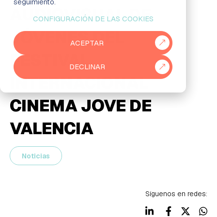
seguimiento.
AUDIOVISUAL DE
CONFIGURACIÓN DE LAS COOKIES
EMPRESAS
JÓVENES DEL
ACEPTAR
PARTNERS
FESTIVAL
DECLINAR
915 50 29 60
931 76 23 43
INTERNACIONAL
CINEMA JOVE DE
VALENCIA
Noticias
Síguenos en redes: