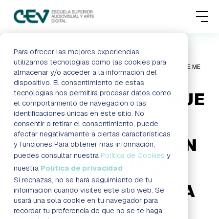
MENU
FORMACIONES
Para ofrecer las mejores experiencias,
HOME
BLOG
MIGUEL CRUZ: “LO QUE APRENDÍ DE
utilizamos tecnologías como las cookies para
POSTPRODUCCIÓN EN CEV FUE LO QUE ME
almacenar y/o acceder a la información del
ADMISIONES
PERMITIÓ CREAR UNA CARRERA”
dispositivo. El consentimiento de estas
tecnologías nos permitirá procesar datos como
MIGUEL CRUZ: “LO QUE
ACTUALIDAD
el comportamiento de navegación o las
identificaciones únicas en este sitio. No
APRENDÍ DE
consentir o retirar el consentimiento, puede
ESCUELA
afectar negativamente a ciertas características
POSTPRODUCCIÓN EN
y funciones Para obtener más información,
CONTACTO
puedes consultar nuestra
Política de Cookies
y
CEV FUE LO QUE ME
nuestra
Política de privacidad
Si rechazas, no se hará seguimiento de tu
PERMITIÓ CREAR UNA
RESERVAR PLAZA
VISITAR ESCUELA
información cuando visites este sitio web. Se
usará una sola cookie en tu navegador para
CARRERA”
recordar tu preferencia de que no se te haga
BLOG