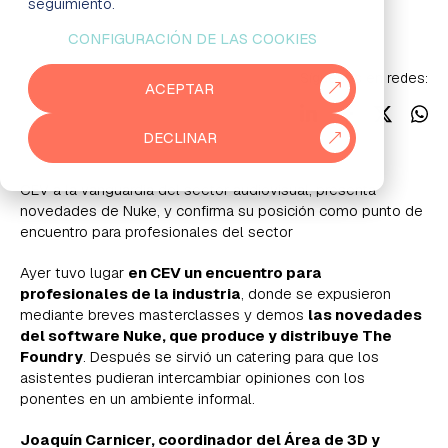
Noticias
seguimiento.
CONFIGURACIÓN DE LAS COOKIES
EMPRESAS
Síguenos en redes:
ACEPTAR
PARTNERS
DECLINAR
915 50 29 60
931 76 23 43
CEV a la vanguardia del sector audiovisual, presenta
novedades de Nuke, y confirma su posición como punto de
encuentro para profesionales del sector
Ayer tuvo lugar
en CEV un encuentro para
profesionales de la industria
, donde se expusieron
mediante breves masterclasses y demos
las novedades
del software Nuke, que produce y distribuye The
Foundry
. Después se sirvió un catering para que los
asistentes pudieran intercambiar opiniones con los
ponentes en un ambiente informal.
Joaquín Carnicer, coordinador del Área de 3D y