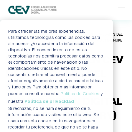
MENU
FORMACIONES
Para ofrecer las mejores experiencias,
HOME
BLOG
PRESENTACIÓN EN CEV DE NOVEDADES DEL
utilizamos tecnologías como las cookies para
SOFTWARE DE COMPOSICIÓN DIGITAL NUKE
almacenar y/o acceder a la información del
ADMISIONES
(THE FOUNDRY)
dispositivo. El consentimiento de estas
tecnologías nos permitirá procesar datos como
PRESENTACIÓN EN CEV
ACTUALIDAD
el comportamiento de navegación o las
identificaciones únicas en este sitio. No
DE NOVEDADES DEL
consentir o retirar el consentimiento, puede
ESCUELA
afectar negativamente a ciertas características
SOFTWARE DE
y funciones Para obtener más información,
CONTACTO
puedes consultar nuestra
Política de Cookies
y
COMPOSICIÓN DIGITAL
nuestra
Política de privacidad
Si rechazas, no se hará seguimiento de tu
NUKE (THE FOUNDRY)
RESERVAR PLAZA
VISITAR ESCUELA
información cuando visites este sitio web. Se
usará una sola cookie en tu navegador para
recordar tu preferencia de que no se te haga
BLOG