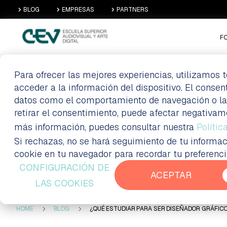
BLOG
EMPRESAS
PARTNERS
F
Para ofrecer las mejores experiencias, utilizamos
acceder a la información del dispositivo. El conse
¿QUÉ ESTUDIAR
datos como el comportamiento de navegación o las i
retirar el consentimiento, puede afectar negativam
más información, puedes consultar nuestra
Polític
Si rechazas, no se hará seguimiento de tu informac
Formación a distancia Madrid
Blog
cookie en tu navegador para recordar tu preferenc
CONFIGURACIÓN DE
ACEPTAR
LAS COOKIES
HOME
BLOG
¿QUÉ ESTUDIAR PARA SER DISEÑADOR GRÁFIC