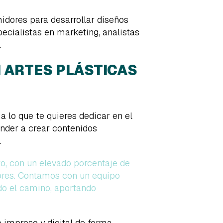
idores para desarrollar diseños
ecialistas en marketing, analistas
.
N ARTES PLÁSTICAS
 a lo que te quieres dedicar en el
nder a crear contenidos
.
, con un elevado porcentaje de
sores. Contamos con un equipo
do el camino, aportando
 impreso y digital de forma