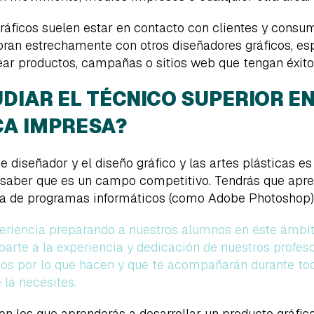
ráficos suelen estar en contacto con clientes y consum
ran estrechamente con otros diseñadores gráficos, esp
ear productos, campañas o sitios web que tengan éxito
DIAR EL TÉCNICO SUPERIOR E
CA IMPRESA?
e diseñador y el diseño gráfico y las artes plásticas es
s saber que es un campo competitivo. Tendrás que apre
da de programas informáticos (como Adobe Photoshop)
riencia preparando a nuestros alumnos en éste ámbito
 parte a la experiencia y dedicación de nuestros profe
dos por lo que hacen y que te acompañarán durante to
la necesites.
n los que aprenderás a desarrollar un producto gráfico