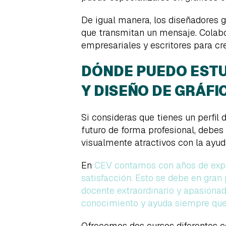
De igual manera, los diseñadores g
que transmitan un mensaje. Colabo
empresariales y escritores para cr
DÓNDE PUEDO ESTU
Y DISEÑO DE GRÁFI
Si consideras que tienes un perfil d
futuro de forma profesional, debe
visualmente atractivos con la ayu
En
CEV contamos con años de expe
satisfacción. Esto se debe en gran
docente extraordinario y apasiona
conocimiento y ayuda siempre que 
Ofrecemos dos cursos diferentes co