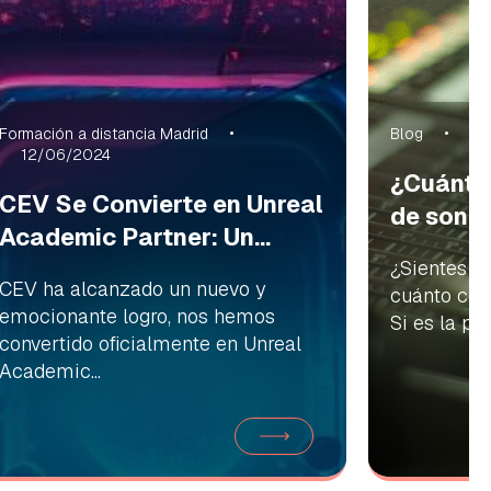
Formación a distancia Madrid
Blog
01
12/06/2024
¿Cuánto
CEV Se Convierte en Unreal
de soni
Academic Partner: Un...
¿Sientes c
CEV ha alcanzado un nuevo y
cuánto cob
emocionante logro, nos hemos
Si es la pro
convertido oficialmente en Unreal
Academic...