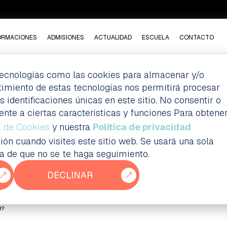
ORMACIONES
ADMISIONES
ACTUALIDAD
ESCUELA
CONTACTO
 tecnologías como las cookies para almacenar y/o
ntimiento de estas tecnologías nos permitirá procesar
 PARA SER DISEÑ
dentificaciones únicas en este sitio. No consentir o
ente a ciertas características y funciones Para obtene
a de Cookies
y nuestra
Política de privacidad
ión cuando visites este sitio web. Se usará una sola
ia de que no se te haga seguimiento.
DECLINAR
O?