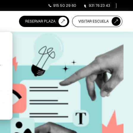
915 50 29 60
931 76 23 43
RESERVAR PLAZA
VISITAR ESCUELA
r