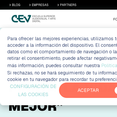
BLOG
EMPRESAS
PARTNERS
F
Para ofrecer las mejores experiencias, utilizamos
acceder a la información del dispositivo. El conse
CONCURSO DE
datos como el comportamiento de navegación o las i
retirar el consentimiento, puede afectar negativam
MODELADO “LA 
más información, puedes consultar nuestra
Polític
Si rechazas, no se hará seguimiento de tu informac
cookie en tu navegador para recordar tu preferenc
PIRATA, LA VID
CONFIGURACIÓN DE
ACEPTAR
LAS COOKIES
MEJOR”