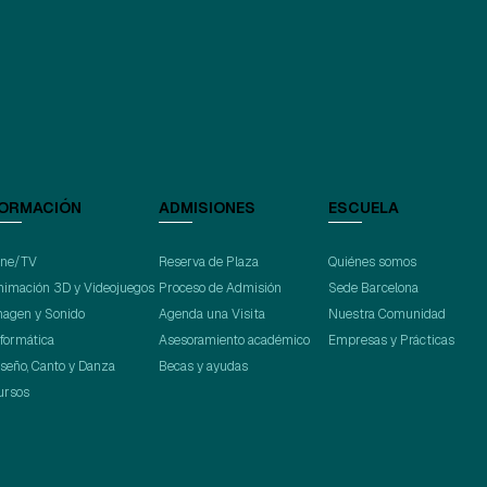
ORMACIÓN
ADMISIONES
ESCUELA
ine/TV
Reserva de Plaza
Quiénes somos
nimación 3D y Videojuegos
Proceso de Admisión
Sede Barcelona
magen y Sonido
Agenda una Visita
Nuestra Comunidad
nformática
Asesoramiento académico
Empresas y Prácticas
iseño, Canto y Danza
Becas y ayudas
ursos