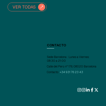
VER TODAS
CONTACTO
Sede Barcelona : Lunes a Viernes:
08:30 a 21:00
Calle del Perú nº 176, 08020 Barcelona
Contacto:
+34 931 76 23 43