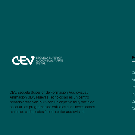
F
C
A
I
CEV, Escuela Superior de Formación Audiovisual,
I
Animación 3D y Nuevas Tecnologías, es un centro
D
privado creado en 1975 con un objetivo muy definido:
adecuar los programas de estudios a las necesidades
C
reales de cada profesión del sector audiovisual.