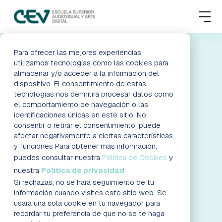
MENU
FORMACIONES
Para ofrecer las mejores experiencias,
DALE VIDA A TU
utilizamos tecnologías como las cookies para
almacenar y/o acceder a la información del
ADMISIONES
IMAGINACIÓN EN EL
dispositivo. El consentimiento de estas
tecnologías nos permitirá procesar datos como
ACTUALIDAD
el comportamiento de navegación o las
CONCURSO DE
identificaciones únicas en este sitio. No
consentir o retirar el consentimiento, puede
DISFRACES DE CEV
ESCUELA
afectar negativamente a ciertas características
y funciones Para obtener más información,
CONTACTO
puedes consultar nuestra
Política de Cookies
y
¡INSCRÍBETE!
nuestra
Política de privacidad
AGENDA DE LA JORNADA
Si rechazas, no se hará seguimiento de tu
RESERVAR PLAZA
VISITAR ESCUELA
información cuando visites este sitio web. Se
usará una sola cookie en tu navegador para
recordar tu preferencia de que no se te haga
BLOG