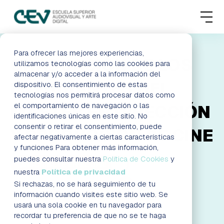
MENU
FORMACIONES
Para ofrecer las mejores experiencias,
GRADUACIÓN DE LOS
utilizamos tecnologías como las cookies para
almacenar y/o acceder a la información del
ADMISIONES
ESTUDIANTES DEL
dispositivo. El consentimiento de estas
tecnologías nos permitirá procesar datos como
ACTUALIDAD
el comportamiento de navegación o las
MASTER EN DIRECCIÓN
identificaciones únicas en este sitio. No
consentir o retirar el consentimiento, puede
Y PRODUCCIÓN DE CINE
ESCUELA
afectar negativamente a ciertas características
y funciones Para obtener más información,
CONTACTO
puedes consultar nuestra
Política de Cookies
y
¡INSCRÍBETE EN EL JPA!
nuestra
Política de privacidad
AGENDA DE LA JORNADA
Si rechazas, no se hará seguimiento de tu
RESERVAR PLAZA
VISITAR ESCUELA
información cuando visites este sitio web. Se
usará una sola cookie en tu navegador para
recordar tu preferencia de que no se te haga
BLOG