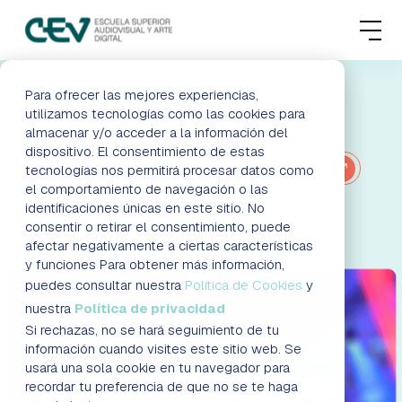
MENU
FORMACIONES
Para ofrecer las mejores experiencias,
OPEN DAY: MADRID
utilizamos tecnologías como las cookies para
almacenar y/o acceder a la información del
ADMISIONES
dispositivo. El consentimiento de estas
¡INSCRÍBETE!
VER OTROS EVENTOS
tecnologías nos permitirá procesar datos como
ACTUALIDAD
el comportamiento de navegación o las
identificaciones únicas en este sitio. No
consentir o retirar el consentimiento, puede
ESCUELA
afectar negativamente a ciertas características
y funciones Para obtener más información,
CONTACTO
puedes consultar nuestra
Política de Cookies
y
nuestra
Política de privacidad
Si rechazas, no se hará seguimiento de tu
RESERVAR PLAZA
VISITAR ESCUELA
información cuando visites este sitio web. Se
usará una sola cookie en tu navegador para
recordar tu preferencia de que no se te haga
BLOG