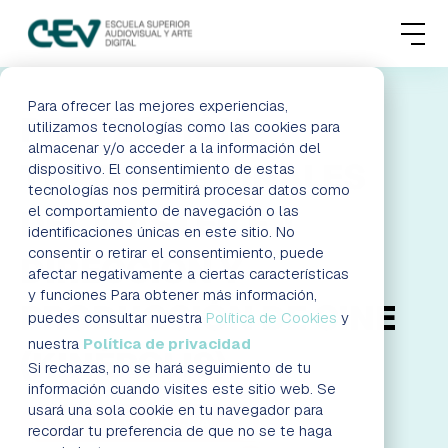
MENU
FORMACIONES
Para ofrecer las mejores experiencias,
PROYECCIÓN
utilizamos tecnologías como las cookies para
almacenar y/o acceder a la información del
ADMISIONES
TRABAJOS FINALES
dispositivo. El consentimiento de estas
tecnologías nos permitirá procesar datos como
ACTUALIDAD
el comportamiento de navegación o las
DEL MÁSTER EN
identificaciones únicas en este sitio. No
consentir o retirar el consentimiento, puede
DIRECCIÓN Y
ESCUELA
afectar negativamente a ciertas características
y funciones Para obtener más información,
PRODUCCIÓN DE CINE
CONTACTO
puedes consultar nuestra
Política de Cookies
y
nuestra
Política de privacidad
(KINÉPOLIS)
Si rechazas, no se hará seguimiento de tu
RESERVAR PLAZA
VISITAR ESCUELA
información cuando visites este sitio web. Se
usará una sola cookie en tu navegador para
¡INSCRÍBETE EN EL JPA!
recordar tu preferencia de que no se te haga
BLOG