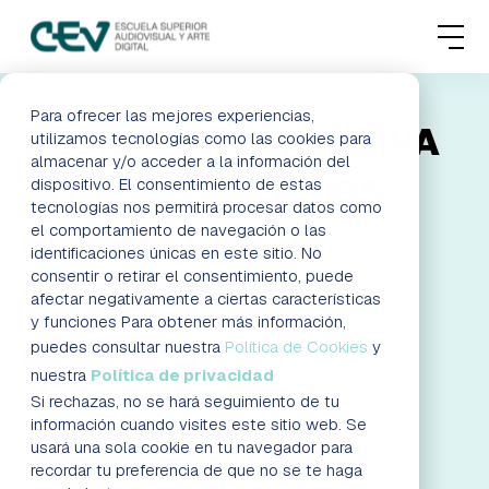
MENU
FORMACIONES
Para ofrecer las mejores experiencias,
SESIÓN INFORMATIVA
utilizamos tecnologías como las cookies para
almacenar y/o acceder a la información del
ADMISIONES
SOBRE LOS CICLOS
dispositivo. El consentimiento de estas
tecnologías nos permitirá procesar datos como
ACTUALIDAD
el comportamiento de navegación o las
FORMATIVOS A
identificaciones únicas en este sitio. No
consentir o retirar el consentimiento, puede
DISTANCIA
ESCUELA
afectar negativamente a ciertas características
y funciones Para obtener más información,
CONTACTO
puedes consultar nuestra
Política de Cookies
y
¡INSCRÍBETE!
nuestra
Política de privacidad
AGENDA DE LA JORNADA
Si rechazas, no se hará seguimiento de tu
RESERVAR PLAZA
VISITAR ESCUELA
información cuando visites este sitio web. Se
usará una sola cookie en tu navegador para
recordar tu preferencia de que no se te haga
BLOG