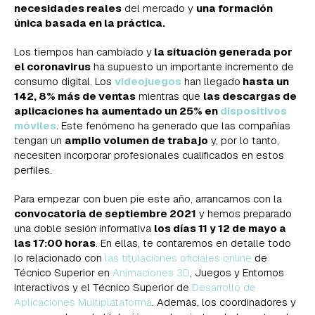
necesidades reales
del mercado y
una formación
única basada en la práctica.
Los tiempos han cambiado y
la situación generada por
el coronavirus
ha supuesto un importante incremento de
consumo digital. Los
videojuegos
han llegado
hasta un
142, 8% más de ventas
mientras que
las descargas de
aplicaciones ha aumentado un 25% en
dispositivos
móviles
. Este fenómeno ha generado que las compañías
tengan un
amplio volumen de trabajo
y, por lo tanto,
necesiten incorporar profesionales cualificados en estos
perfiles.
Para empezar con buen pie este año, arrancamos con la
convocatoria de septiembre 2021
y hemos preparado
una doble sesión informativa
los días 11 y 12 de mayo a
las 17:00 horas
. En ellas, te contaremos en detalle todo
lo relacionado con
las titulaciones oficiales online
de
Técnico Superior en
Animaciones 3D
, Juegos y Entornos
Interactivos y el Técnico Superior de
Desarrollo de
Aplicaciones Multiplataforma
. Además, los coordinadores y