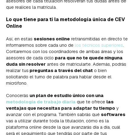
asesores de cada titulación resolverán tus dudas antes de
que realices la matrícula.
Lo que tiene para ti la metodología única de CEV
Online
Así, en estas
sesiones online
retransmitidas en directo te
informaremos sobre cada uno de
los técnicos superiores
.
Contaremos con los coordinadores de ambas áreas y los
asesores de cada ciclo
para que no te quede ninguna
duda sin resolver
antes de matricularte. Además, podrás
realizar tus
preguntas a través del chat
o bien
solicitando el turno de palabra para hablar desde el
micrófono.
Conocerás
un plan de estudio único con una
metodología de trabajo diaria
que te ofrece
las
ventajas que necesitas para adaptar tu tiempo
y
avanzar con el programa. También sabrás qué
softwares
vas a utilizar durante toda la titulación, cómo es la
plataforma online desde la que avanzarás día a día, cuál
será el seguimiento que tendrás por parte de tus