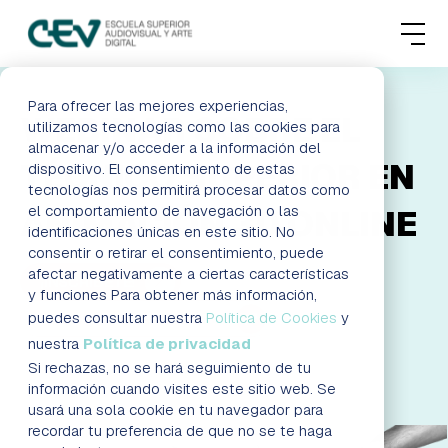
MENU
FORMACIONES
Para ofrecer las mejores experiencias,
WEBINAR SOBRE EL
utilizamos tecnologías como las cookies para
almacenar y/o acceder a la información del
ADMISIONES
TÉCNICO SUPERIOR EN
dispositivo. El consentimiento de estas
tecnologías nos permitirá procesar datos como
ACTUALIDAD
el comportamiento de navegación o las
ANIMACIÓN 3D ONLINE
identificaciones únicas en este sitio. No
consentir o retirar el consentimiento, puede
ESCUELA
afectar negativamente a ciertas características
¡INSCRÍBETE!
y funciones Para obtener más información,
CONTACTO
puedes consultar nuestra
Política de Cookies
y
AGENDA DE LA JORNADA
nuestra
Política de privacidad
Si rechazas, no se hará seguimiento de tu
RESERVAR PLAZA
VISITAR ESCUELA
información cuando visites este sitio web. Se
usará una sola cookie en tu navegador para
recordar tu preferencia de que no se te haga
BLOG