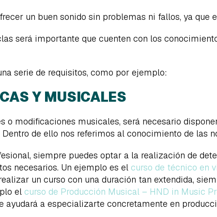
recer un buen sonido sin problemas ni fallos, ya que el
las será importante que cuenten con los conocimientos
na serie de requisitos, como por ejemplo:
ICAS Y MUSICALES
es o modificaciones musicales, será necesario dispone
 Dentro de ello nos referimos al conocimiento de las no
fesional, siempre puedes optar a la realización de de
tos necesarios. Un ejemplo es el
curso de técnico en v
realizar un curso con una duración tan extendida, sie
plo el
curso de Producción Musical – HND in Music Pr
e ayudará a especializarte concretamente en producci