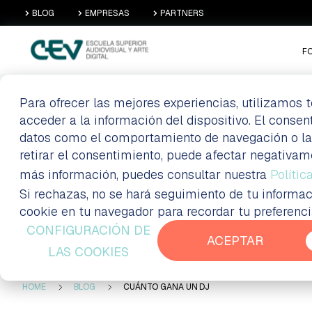
BLOG
EMPRESAS
PARTNERS
F
Para ofrecer las mejores experiencias, utilizamos
acceder a la información del dispositivo. El conse
CUÁNTO GANA 
datos como el comportamiento de navegación o las i
retirar el consentimiento, puede afectar negativam
más información, puedes consultar nuestra
Polític
Si rechazas, no se hará seguimiento de tu informac
Formación a distancia Madrid
Blog
cookie en tu navegador para recordar tu preferenc
CONFIGURACIÓN DE
ACEPTAR
LAS COOKIES
HOME
BLOG
CUÁNTO GANA UN DJ