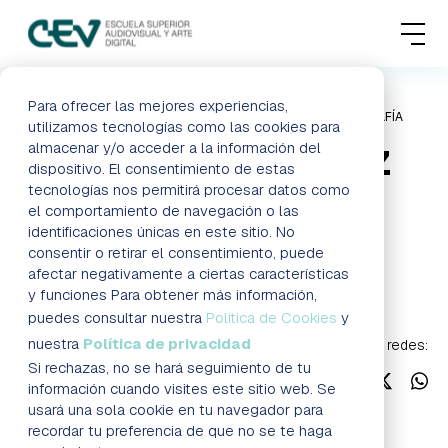
MENU
FORMACIONES
Para ofrecer las mejores experiencias,
HOME
BLOG
DIRECCIÓN DE LA LUZ EN LA FOTOGRAFÍA
utilizamos tecnologías como las cookies para
almacenar y/o acceder a la información del
DIRECCIÓN DE LA LUZ
ADMISIONES
dispositivo. El consentimiento de estas
tecnologías nos permitirá procesar datos como
EN LA FOTOGRAFÍA
ACTUALIDAD
el comportamiento de navegación o las
identificaciones únicas en este sitio. No
consentir o retirar el consentimiento, puede
ESCUELA
Blog
afectar negativamente a ciertas características
y funciones Para obtener más información,
CONTACTO
puedes consultar nuestra
Política de Cookies
y
nuestra
Política de privacidad
Síguenos en redes:
Si rechazas, no se hará seguimiento de tu
RESERVAR PLAZA
VISITAR ESCUELA
información cuando visites este sitio web. Se
usará una sola cookie en tu navegador para
recordar tu preferencia de que no se te haga
BLOG