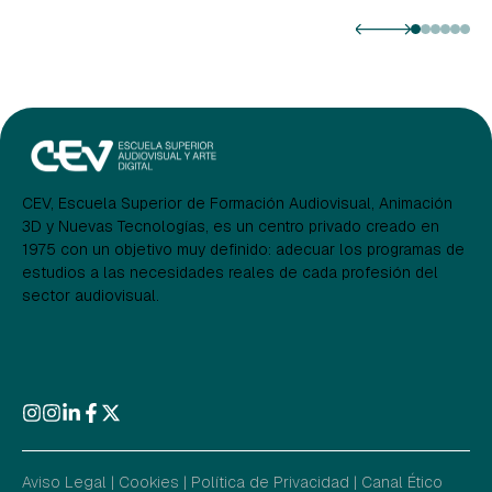
CEV, Escuela Superior de Formación Audiovisual, Animación
3D y Nuevas Tecnologías, es un centro privado creado en
1975 con un objetivo muy definido: adecuar los programas de
estudios a las necesidades reales de cada profesión del
sector audiovisual.
Aviso Legal
|
Cookies
|
Política de Privacidad
|
Canal Ético