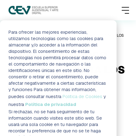
MENU
FORMACIONES
Para ofrecer las mejores experiencias,
HOME
BLOG
EMPIEZA EL CURSO ACADÉMICO PARA LOS
utilizamos tecnologías como las cookies para
ESTUDIANTES DE PRIMERO
almacenar y/o acceder a la información del
ADMISIONES
dispositivo. El consentimiento de estas
EMPIEZA EL CURSO
tecnologías nos permitirá procesar datos como
ACTUALIDAD
el comportamiento de navegación o las
ACADÉMICO PARA LOS
identificaciones únicas en este sitio. No
consentir o retirar el consentimiento, puede
ESCUELA
ESTUDIANTES DE
afectar negativamente a ciertas características
y funciones Para obtener más información,
PRIMERO
CONTACTO
puedes consultar nuestra
Política de Cookies
y
nuestra
Política de privacidad
Si rechazas, no se hará seguimiento de tu
Formación a distancia Madrid
RESERVAR PLAZA
VISITAR ESCUELA
información cuando visites este sitio web. Se
usará una sola cookie en tu navegador para
recordar tu preferencia de que no se te haga
BLOG