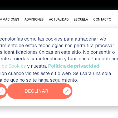
ORMACIONES
ADMISIONES
ACTUALIDAD
ESCUELA
CONTACTO
 tecnologías como las cookies para almacenar y/o
ntimiento de estas tecnologías nos permitirá procesar
DE LA MASTERCL
dentificaciones únicas en este sitio. No consentir o
ente a ciertas características y funciones Para obtene
O SE HIZO EL CO
a de Cookies
y nuestra
Política de privacidad
ión cuando visites este sitio web. Se usará una sola
ia de que no se te haga seguimiento.
DECLINAR
ormativos de grado superior Madrid