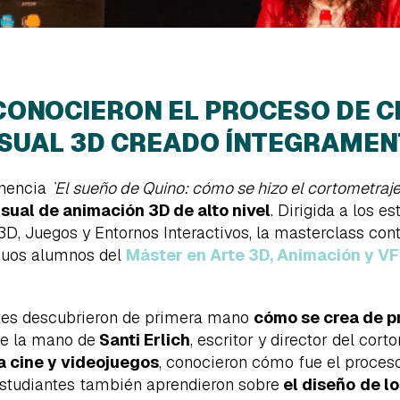
CONOCIERON EL PROCESO DE C
SUAL 3D CREADO ÍNTEGRAMENT
onencia
`El sueño de Quino: cómo se hizo el cortometraje
sual de animación 3D de alto nivel
. Dirigida a los 
, Juegos y Entornos Interactivos, la masterclass contó
iguos alumnos del
Máster en Arte 3D, Animación y VF
ntes descubrieron de primera mano
cómo se crea de pr
 de la mano de
Santi Erlich
, escritor y director del cor
a cine y videojuegos
, conocieron cómo fue el proces
 estudiantes también aprendieron sobre
el diseño
de lo