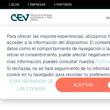
BLOG
EMPRESAS
PARTNERS
F
Para ofrecer las mejores experiencias, utilizamos
acceder a la información del dispositivo. El conse
GRAN ACOGIDA 
datos como el comportamiento de navegación o las i
retirar el consentimiento, puede afectar negativam
más información, puedes consultar nuestra
DE QUINO: CÓM
Polític
Si rechazas, no se hará seguimiento de tu informac
cookie en tu navegador para recordar tu preferenc
CONFIGURACIÓN DE
ACEPTAR
LAS COOKIES
Cursos de animación 3D y videojuegos
Ciclos f