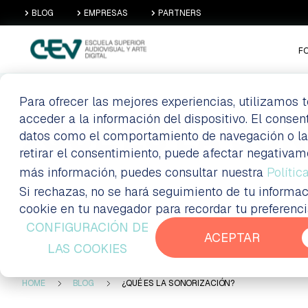
BLOG
EMPRESAS
PARTNERS
F
Para ofrecer las mejores experiencias, utilizamos
acceder a la información del dispositivo. El conse
¿QUÉ ES LA SO
datos como el comportamiento de navegación o las i
retirar el consentimiento, puede afectar negativam
más información, puedes consultar nuestra
Polític
Si rechazas, no se hará seguimiento de tu informac
Blog
cookie en tu navegador para recordar tu preferenc
CONFIGURACIÓN DE
ACEPTAR
LAS COOKIES
HOME
BLOG
¿QUÉ ES LA SONORIZACIÓN?