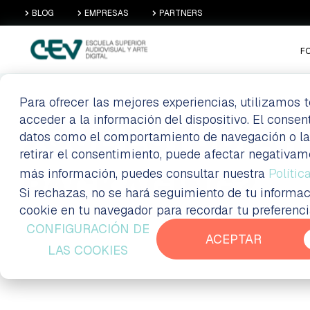
BLOG
EMPRESAS
PARTNERS
F
Para ofrecer las mejores experiencias, utilizamos
acceder a la información del dispositivo. El conse
¿QUÉ ESTUDIAR
datos como el comportamiento de navegación o las i
retirar el consentimiento, puede afectar negativam
más información, puedes consultar nuestra
PACKAGING?
Polític
Si rechazas, no se hará seguimiento de tu informac
cookie en tu navegador para recordar tu preferenc
CONFIGURACIÓN DE
ACEPTAR
LAS COOKIES
Blog