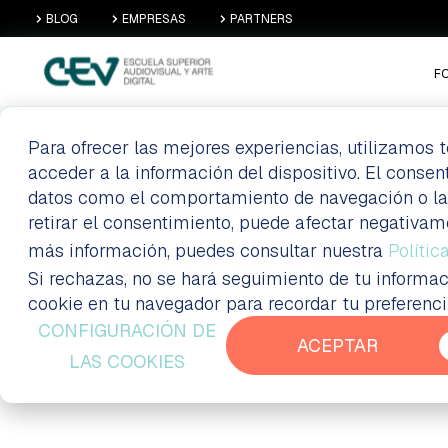
BLOG
EMPRESAS
PARTNERS
F
Para ofrecer las mejores experiencias, utilizamos
acceder a la información del dispositivo. El conse
¿QUÉ ESTUDIAR
datos como el comportamiento de navegación o las i
retirar el consentimiento, puede afectar negativam
más información, puedes consultar nuestra
MONITORES DE 
Polític
Si rechazas, no se hará seguimiento de tu informac
cookie en tu navegador para recordar tu preferenc
CONFIGURACIÓN DE
ACEPTAR
LAS COOKIES
Blog