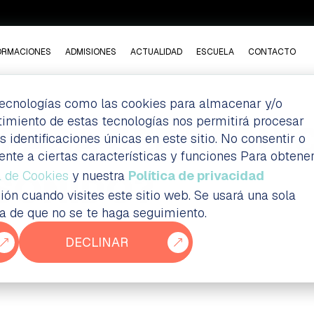
ORMACIONES
ADMISIONES
ACTUALIDAD
ESCUELA
CONTACTO
 tecnologías como las cookies para almacenar y/o
ntimiento de estas tecnologías nos permitirá procesar
 PARA SER TÉCNI
dentificaciones únicas en este sitio. No consentir o
ente a ciertas características y funciones Para obtene
SONIDO?
a de Cookies
y nuestra
Política de privacidad
ión cuando visites este sitio web. Se usará una sola
ia de que no se te haga seguimiento.
DECLINAR