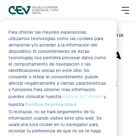
MENU
FORMACIONES
Para ofrecer las mejores experiencias,
HOME
BLOG
¿QUÉ ESTUDIAR PARA SER SUPERVISOR DE
utilizamos tecnologías como las cookies para
SISTEMAS DIGITALES DE IMAGEN?
almacenar y/o acceder a la información del
ADMISIONES
dispositivo. El consentimiento de estas
¿QUÉ ESTUDIAR PARA
tecnologías nos permitirá procesar datos como
ACTUALIDAD
el comportamiento de navegación o las
SER SUPERVISOR DE
identificaciones únicas en este sitio. No
consentir o retirar el consentimiento, puede
ESCUELA
SISTEMAS DIGITALES
afectar negativamente a ciertas características
y funciones Para obtener más información,
DE IMAGEN?
CONTACTO
puedes consultar nuestra
Política de Cookies
y
nuestra
Política de privacidad
Si rechazas, no se hará seguimiento de tu
Blog
RESERVAR PLAZA
VISITAR ESCUELA
información cuando visites este sitio web. Se
usará una sola cookie en tu navegador para
recordar tu preferencia de que no se te haga
BLOG