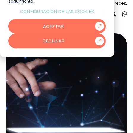
seguimiento.
Síguenos en redes:
CONFIGURACIÓN DE LAS COOKIES
EMPRESAS
ACEPTAR
PARTNERS
DECLINAR
915 50 29 60
931 76 23 43