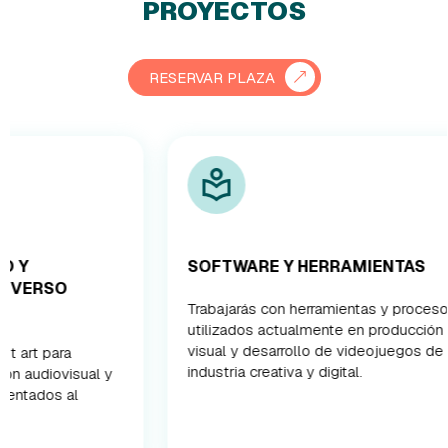
PROYECTOS
RESERVAR PLAZA
SOFTWARE Y HERRAMIENTAS
APREND
SECTO
Trabajarás con herramientas y procesos
utilizados actualmente en producción
Durante l
visual y desarrollo de videojuegos de la
acompaña
industria creativa y digital.
industria 
seguimien
desarroll
portfolio