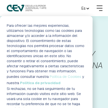
MENU
Es
FORMACIONES
Para ofrecer las mejores experiencias,
CURSO DE
utilizamos tecnologías como las cookies para
almacenar y/o acceder a la información del
ADMISIONES
ESPECIALIZACIÓN EN
dispositivo. El consentimiento de estas
tecnologías nos permitirá procesar datos como
ACTUALIDAD
el comportamiento de navegación o las
CONCEPT ART PARA 3D Y
identificaciones únicas en este sitio. No
consentir o retirar el consentimiento, puede
VIDEOJUEGOS BARCELONA
ESCUELA
afectar negativamente a ciertas características
y funciones Para obtener más información,
CONTACTO
puedes consultar nuestra
Política de Cookies
y
RESERVAR PLAZA
nuestra
Política de privacidad
SOLICITA ASESORAMIENTO
Si rechazas, no se hará seguimiento de tu
RESERVAR PLAZA
VISITAR ESCUELA
información cuando visites este sitio web. Se
usará una sola cookie en tu navegador para
recordar tu preferencia de que no se te haga
BLOG