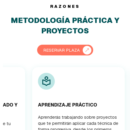
RAZONES
METODOLOGÍA PRÁCTICA Y
PROYECTOS
RESERVAR PLAZA
APRENDIZAJE PRÁCTICO
PRODUC
VIDEOJ
Aprenderás trabajando sobre proyectos
que te permitirán aplicar cada técnica de
Crearás r
forma progresiva, desde los primeros
para inte