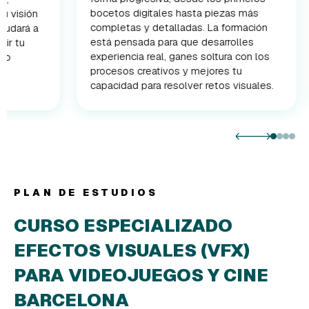
bocetos digitales hasta piezas más
videojue
completas y detalladas. La formación
audiovisu
está pensada para que desarrolles
criaturas
experiencia real, ganes soltura con los
combinar
procesos creativos y mejores tu
funcional
capacidad para resolver retos visuales.
un acaba
PLAN DE ESTUDIOS
CURSO ESPECIALIZADO
EFECTOS VISUALES (VFX)
PARA VIDEOJUEGOS Y CINE
BARCELONA