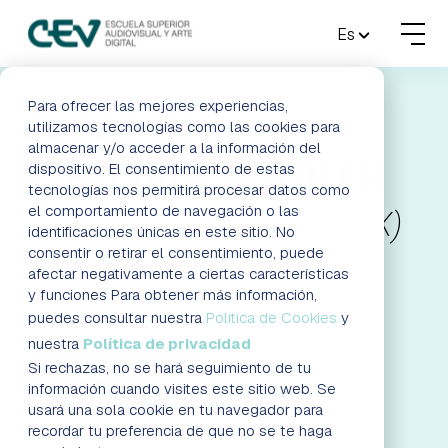
MENU
Es
FORMACIONES
Para ofrecer las mejores experiencias,
CURSO DE
utilizamos tecnologías como las cookies para
almacenar y/o acceder a la información del
ADMISIONES
ESPECIALIZACIÓN EN
dispositivo. El consentimiento de estas
tecnologías nos permitirá procesar datos como
ACTUALIDAD
el comportamiento de navegación o las
EFECTOS VISUALES (VFX)
identificaciones únicas en este sitio. No
consentir o retirar el consentimiento, puede
PARA VIDEOJUEGOS Y
ESCUELA
afectar negativamente a ciertas características
y funciones Para obtener más información,
CINE BARCELONA
CONTACTO
puedes consultar nuestra
Política de Cookies
y
nuestra
Política de privacidad
Si rechazas, no se hará seguimiento de tu
RESERVAR PLAZA
RESERVAR PLAZA
VISITAR ESCUELA
información cuando visites este sitio web. Se
usará una sola cookie en tu navegador para
SOLICITA ASESORAMIENTO
recordar tu preferencia de que no se te haga
BLOG