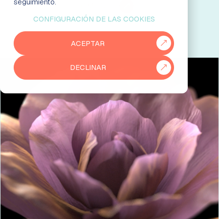
seguimiento.
SOLICITA ASESORAMIENTO
CONFIGURACIÓN DE LAS COOKIES
EMPRESAS
ACEPTAR
PARTNERS
DECLINAR
915 50 29 60
931 76 23 43