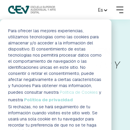
MENU
Es
FORMACIONES
Para ofrecer las mejores experiencias,
CURSO DE
utilizamos tecnologías como las cookies para
almacenar y/o acceder a la información del
ADMISIONES
ESPECIALIZACIÓN EN
dispositivo. El consentimiento de estas
tecnologías nos permitirá procesar datos como
ACTUALIDAD
el comportamiento de navegación o las
HOUDINI PARA EFECTOS Y
identificaciones únicas en este sitio. No
consentir o retirar el consentimiento, puede
ENTORNOS
ESCUELA
afectar negativamente a ciertas características
y funciones Para obtener más información,
PROCEDURALES
CONTACTO
puedes consultar nuestra
Política de Cookies
y
nuestra
Política de privacidad
BARCELONA
Si rechazas, no se hará seguimiento de tu
RESERVAR PLAZA
VISITAR ESCUELA
información cuando visites este sitio web. Se
usará una sola cookie en tu navegador para
RESERVAR PLAZA
recordar tu preferencia de que no se te haga
BLOG