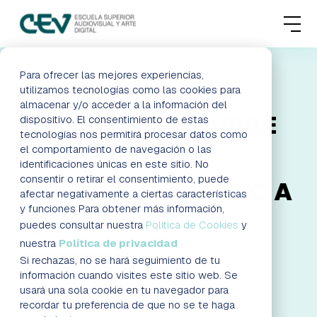
MENU
FORMACIONES
Para ofrecer las mejores experiencias,
¡MADRID IN GAME
utilizamos tecnologías como las cookies para
almacenar y/o acceder a la información del
ADMISIONES
REGRESA! DESCUBRE
dispositivo. El consentimiento de estas
tecnologías nos permitirá procesar datos como
ACTUALIDAD
el comportamiento de navegación o las
EL FUTURO DEL
identificaciones únicas en este sitio. No
consentir o retirar el consentimiento, puede
VIDEOJUEGO JUNTO A
ESCUELA
afectar negativamente a ciertas características
y funciones Para obtener más información,
CEV
CONTACTO
puedes consultar nuestra
Política de Cookies
y
nuestra
Política de privacidad
Si rechazas, no se hará seguimiento de tu
¡INSCRÍBETE!
RESERVAR PLAZA
VISITAR ESCUELA
información cuando visites este sitio web. Se
usará una sola cookie en tu navegador para
AGENDA DE LA JORNADA
recordar tu preferencia de que no se te haga
BLOG