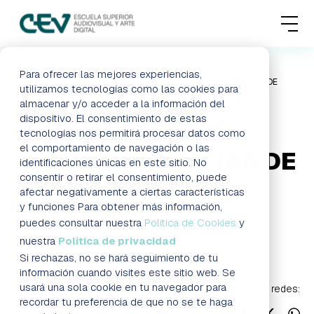
MENU
FORMACIONES
Para ofrecer las mejores experiencias,
HOME
BLOG
¿QUÉ ES Y DÓNDE ESTUDIAR AUXILIAR DE
utilizamos tecnologías como las cookies para
CÁMARA?
almacenar y/o acceder a la información del
ADMISIONES
dispositivo. El consentimiento de estas
¿QUÉ ES Y DÓNDE
tecnologías nos permitirá procesar datos como
ACTUALIDAD
el comportamiento de navegación o las
ESTUDIAR AUXILIAR DE
identificaciones únicas en este sitio. No
consentir o retirar el consentimiento, puede
ESCUELA
CÁMARA?
afectar negativamente a ciertas características
y funciones Para obtener más información,
CONTACTO
puedes consultar nuestra
Política de Cookies
y
Blog
nuestra
Política de privacidad
Si rechazas, no se hará seguimiento de tu
RESERVAR PLAZA
VISITAR ESCUELA
información cuando visites este sitio web. Se
usará una sola cookie en tu navegador para
Síguenos en redes:
recordar tu preferencia de que no se te haga
BLOG