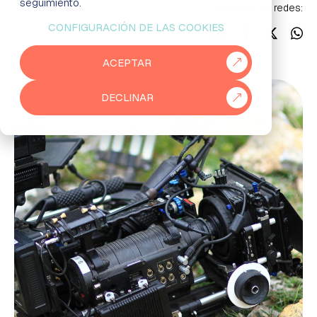
seguimiento.
Síguenos en redes:
CONFIGURACIÓN DE LAS COOKIES
EMPRESAS
ACEPTAR
PARTNERS
DECLINAR
915 50 29 60
931 76 23 43