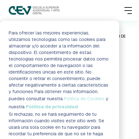
MENU
FORMACIONES
Para ofrecer las mejores experiencias,
HOME
BLOG
¿QUÉ ES Y DÓNDE ESTUDIAR DIRECTOR DE
utilizamos tecnologías como las cookies para
FOTOGRAFÍA EN TELEVISIÓN?
almacenar y/o acceder a la información del
ADMISIONES
dispositivo. El consentimiento de estas
¿QUÉ ES Y DÓNDE
tecnologías nos permitirá procesar datos como
ACTUALIDAD
el comportamiento de navegación o las
ESTUDIAR DIRECTOR
identificaciones únicas en este sitio. No
consentir o retirar el consentimiento, puede
ESCUELA
DE FOTOGRAFÍA EN
afectar negativamente a ciertas características
y funciones Para obtener más información,
TELEVISIÓN?
CONTACTO
puedes consultar nuestra
Política de Cookies
y
nuestra
Política de privacidad
Si rechazas, no se hará seguimiento de tu
Blog
RESERVAR PLAZA
VISITAR ESCUELA
información cuando visites este sitio web. Se
usará una sola cookie en tu navegador para
recordar tu preferencia de que no se te haga
BLOG