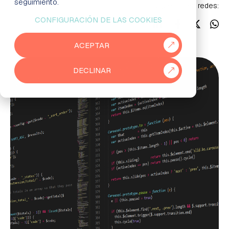
seguimiento.
Síguenos en redes:
CONFIGURACIÓN DE LAS COOKIES
EMPRESAS
ACEPTAR
PARTNERS
DECLINAR
915 50 29 60
931 76 23 43