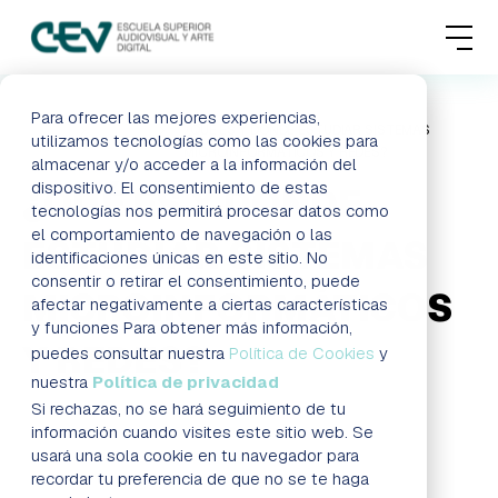
MENU
FORMACIONES
Para ofrecer las mejores experiencias,
HOME
BLOG
¿QUÉ ES Y DÓNDE ESTUDIAR SISTEMAS
utilizamos tecnologías como las cookies para
MICROINFORMÁTICOS Y REDES?
almacenar y/o acceder a la información del
ADMISIONES
dispositivo. El consentimiento de estas
¿QUÉ ES Y DÓNDE
tecnologías nos permitirá procesar datos como
ACTUALIDAD
el comportamiento de navegación o las
ESTUDIAR SISTEMAS
identificaciones únicas en este sitio. No
consentir o retirar el consentimiento, puede
ESCUELA
MICROINFORMÁTICOS
afectar negativamente a ciertas características
y funciones Para obtener más información,
Y REDES?
CONTACTO
puedes consultar nuestra
Política de Cookies
y
nuestra
Política de privacidad
Si rechazas, no se hará seguimiento de tu
Blog
RESERVAR PLAZA
VISITAR ESCUELA
información cuando visites este sitio web. Se
usará una sola cookie en tu navegador para
recordar tu preferencia de que no se te haga
BLOG