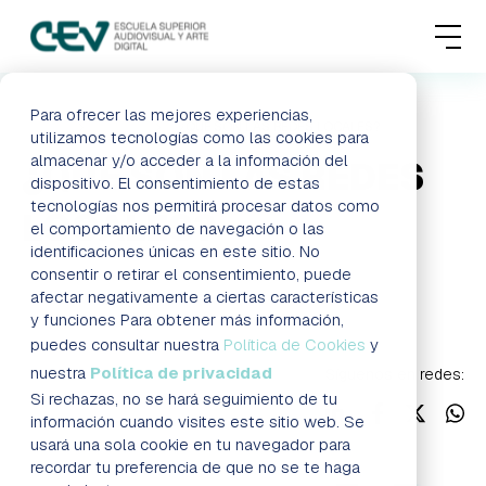
MENU
FORMACIONES
Para ofrecer las mejores experiencias,
HOME
BLOG
¿QUÉ SON LAS REDES LOCALES?
utilizamos tecnologías como las cookies para
almacenar y/o acceder a la información del
¿QUÉ SON LAS REDES
ADMISIONES
dispositivo. El consentimiento de estas
tecnologías nos permitirá procesar datos como
LOCALES?
ACTUALIDAD
el comportamiento de navegación o las
identificaciones únicas en este sitio. No
consentir o retirar el consentimiento, puede
ESCUELA
Blog
afectar negativamente a ciertas características
y funciones Para obtener más información,
CONTACTO
puedes consultar nuestra
Política de Cookies
y
nuestra
Política de privacidad
Síguenos en redes:
Si rechazas, no se hará seguimiento de tu
RESERVAR PLAZA
VISITAR ESCUELA
información cuando visites este sitio web. Se
usará una sola cookie en tu navegador para
recordar tu preferencia de que no se te haga
BLOG