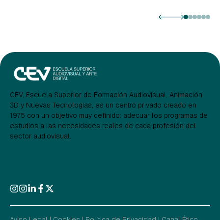
CEV, Escuela Superior de Formación Audiovisual, Animación
3D y Nuevas Tecnologías, es un centro privado creado en
1975 con un objetivo muy definido: adecuar los programas de
estudios a las necesidades reales de cada profesión del
sector audiovisual.
Aviso Legal
|
Cookies
|
Política de Privacidad
|
Canal Ético