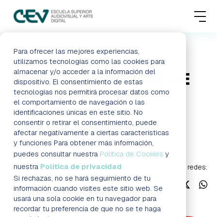
MENU
FORMACIONES
Para ofrecer las mejores experiencias,
HOME
BLOG
EJEMPLO DE PLAN DE RODAJE
utilizamos tecnologías como las cookies para
almacenar y/o acceder a la información del
EJEMPLO DE PLAN DE
ADMISIONES
dispositivo. El consentimiento de estas
tecnologías nos permitirá procesar datos como
RODAJE
ACTUALIDAD
el comportamiento de navegación o las
identificaciones únicas en este sitio. No
consentir o retirar el consentimiento, puede
ESCUELA
Info
afectar negativamente a ciertas características
y funciones Para obtener más información,
CONTACTO
puedes consultar nuestra
Política de Cookies
y
nuestra
Política de privacidad
Síguenos en redes:
Si rechazas, no se hará seguimiento de tu
RESERVAR PLAZA
VISITAR ESCUELA
información cuando visites este sitio web. Se
usará una sola cookie en tu navegador para
recordar tu preferencia de que no se te haga
BLOG