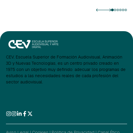
CEV, Escuela Superior de Formación Audiovisual, Animación
3D y Nuevas Tecnologías, es un centro privado creado en
1975 con un objetivo muy definido: adecuar los programas de
estudios a las necesidades reales de cada profesión del
sector audiovisual.
Aviso Legal
|
Cookies
|
Política de Privacidad
|
Canal Ético