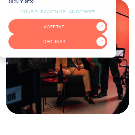
seguimiento.
CONFIGURACIÓN DE LAS COOKIES
EMPRESAS
ACEPTAR
PARTNERS
DECLINAR
915 50 29 60
931 76 23 43