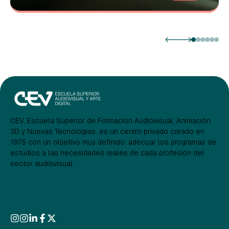
CEV, Escuela Superior de Formación Audiovisual, Animación
3D y Nuevas Tecnologías, es un centro privado creado en
1975 con un objetivo muy definido: adecuar los programas de
estudios a las necesidades reales de cada profesión del
sector audiovisual.