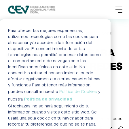
MENU
FORMACIONES
Para ofrecer las mejores experiencias,
HOME
BLOG
¿QUÉ ESTUDIAR PARA SER TÉCNICO DE
utilizamos tecnologías como las cookies para
REDES DE DATOS?
almacenar y/o acceder a la información del
ADMISIONES
dispositivo. El consentimiento de estas
¿QUÉ ESTUDIAR PARA
tecnologías nos permitirá procesar datos como
ACTUALIDAD
el comportamiento de navegación o las
SER TÉCNICO DE REDES
identificaciones únicas en este sitio. No
consentir o retirar el consentimiento, puede
ESCUELA
DE DATOS?
afectar negativamente a ciertas características
y funciones Para obtener más información,
CONTACTO
puedes consultar nuestra
Política de Cookies
y
Blog
nuestra
Política de privacidad
Si rechazas, no se hará seguimiento de tu
RESERVAR PLAZA
VISITAR ESCUELA
información cuando visites este sitio web. Se
usará una sola cookie en tu navegador para
Síguenos en redes:
recordar tu preferencia de que no se te haga
BLOG